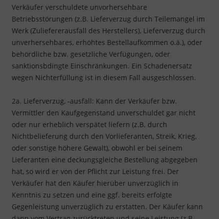
Verkäufer verschuldete unvorhersehbare
Betriebsstörungen (z.B. Lieferverzug durch Teilemangel im
Werk (Zuliefererausfall des Herstellers), Lieferverzug durch
unverhersehbares, erhöhtes Bestellaufkommen o.ä.), oder
behördliche bzw. gesetzliche Verfügungen, oder
sanktionsbdingte Einschränkungen. Ein Schadenersatz
wegen Nichterfüllung ist in diesem Fall aus­ge­schlos­sen.
2a. Lieferverzug, -ausfall: Kann der Verkäufer bzw.
Vermittler den Kaufgegenstand unverschuldet gar nicht
oder nur erheblich verspätet liefern (z.B. durch
Nichtbelieferung durch den Vorlieferanten, Streik, Krieg,
oder sonstige höhere Gewalt), obwohl er bei seinem
Lieferanten eine deckungsgleiche Bestellung abgegeben
hat, so wird er von der Pflicht zur Leistung frei. Der
Verkäufer hat den Käufer hierüber unverzüglich in
Kenntnis zu setzen und eine ggf. bereits erfolgte
Gegenleistung unverzüglich zu erstatten. Der Käufer kann
dann vom Vertrag zurücktreten und seine Leistung (z.B.