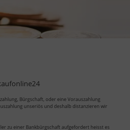
kaufonline24
nzahlung, Bürgschaft, oder eine Vorauszahlung
rauszahlung unseriös und deshalb distanzieren wir
er zu einer Bankbürgschaft aufgefordert heisst es