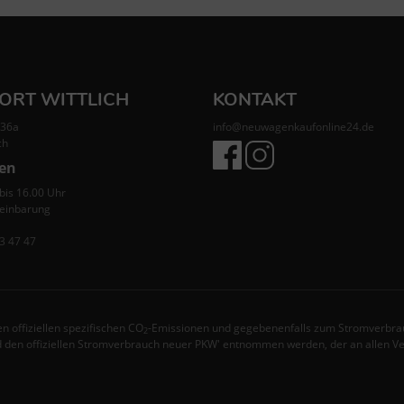
ORT WITTLICH
KONTAKT
 36a
info@neuwagenkaufonline24.de
ch
ten
 bis 16.00 Uhr
reinbarung
3 47 47
n offiziellen spezifischen CO
-Emissionen und gegebenenfalls zum Stromverbrau
2
 den offiziellen Stromverbrauch neuer PKW' entnommen werden, der an allen V