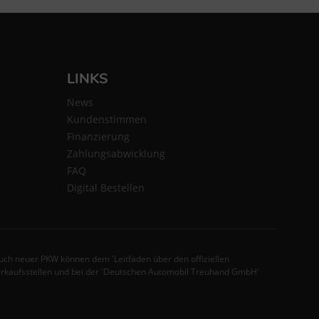
LINKS
News
Kundenstimmen
Finanzierung
Zahlungsabwicklung
FAQ
Digital Bestellen
ch neuer PKW können dem 'Leitfaden über den offiziellen
erkaufsstellen und bei der 'Deutschen Automobil Treuhand GmbH'