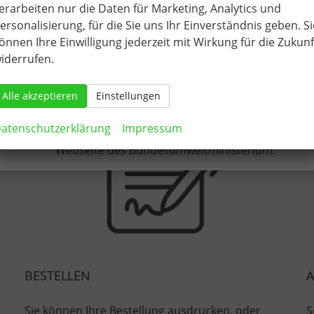
erarbeiten nur die Daten für Marketing, Analytics und
Die Erstzulassung findet somit in Deutschland statt.
ersonalisierung, für die Sie uns Ihr Einverständnis geben. Si
funktioniert der Neuwagenkau
önnen Ihre Einwilligung jederzeit mit Wirkung für die Zukunf
Nach den bisher vorliegenden Informationen sind EU-
iderrufen.
Neuwagen ohne Zulassung somit auch förderfähig, sofern 
sonstigen Kriterien (Einkommensgrenzen etc.) erfüllt werd
Alle akzeptieren
Einstellungen
atenschutzerklärung
Impressum
Detailierte Informationen entnehmen Sie bitte auf der
Webseite des Bundesumweltministerium.
BESTELLEN
Sie können Ihre Bestellung ausdrucken, oder
S