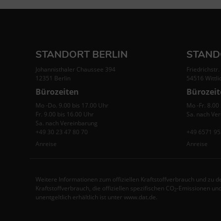
STANDORT BERLIN
STAND
Johannisthaler Chaussee 394
Friedrichstr.
12351 Berlin
54516 Wittli
Bürozeiten
Bürozei
Mo -Do. 9.00 bis 17.00 Uhr
Mo -Fr. 8.00
Fr. 9.00 bis 16.00 Uhr
Sa. nach Ve
Sa. nach Vereinbarung
+49 30 23 47 80 70
+49 6571 95
Anreise
Anreise
Weitere Informationen zum offiziellen Kraftstoffverbrauch und zu de
Kraftstoffverbrauch, die offiziellen spezifischen CO
-Emissionen und
2
unentgeltlich erhältlich ist unter www.dat.de.