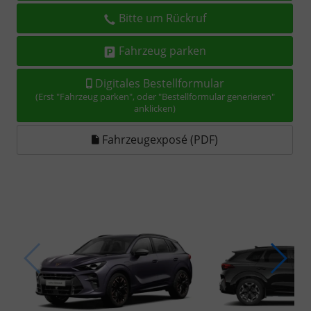
Bitte um Rückruf
Fahrzeug parken
Digitales Bestellformular
(Erst "Fahrzeug parken", oder "Bestellformular generieren"
anklicken)
Fahrzeugexposé (PDF)