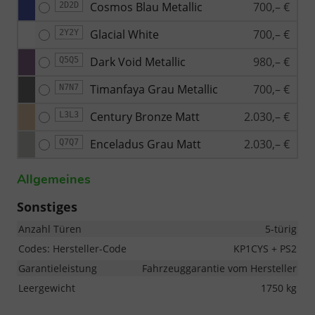
Cosmos Blau Metallic
700,– €
2D2D
Glacial White
700,– €
2Y2Y
Dark Void Metallic
980,– €
Q5Q5
Timanfaya Grau Metallic
700,– €
N7N7
Century Bronze Matt
2.030,– €
L3L3
Enceladus Grau Matt
2.030,– €
Q7Q7
Allgemeines
Sonstiges
Anzahl Türen
5-türig
Codes: Hersteller-Code
KP1CYS + PS2
Garantieleistung
Fahrzeuggarantie vom Hersteller
Leergewicht
1750 kg