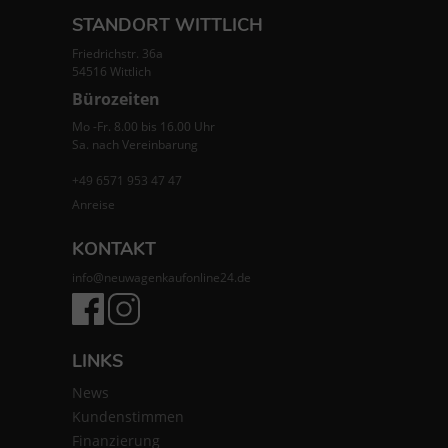
STANDORT WITTLICH
Friedrichstr. 36a
54516 Wittlich
Bürozeiten
Mo -Fr. 8.00 bis 16.00 Uhr
Sa. nach Vereinbarung
+49 6571 953 47 47
Anreise
KONTAKT
info@neuwagenkaufonline24.de
LINKS
News
Kundenstimmen
Finanzierung