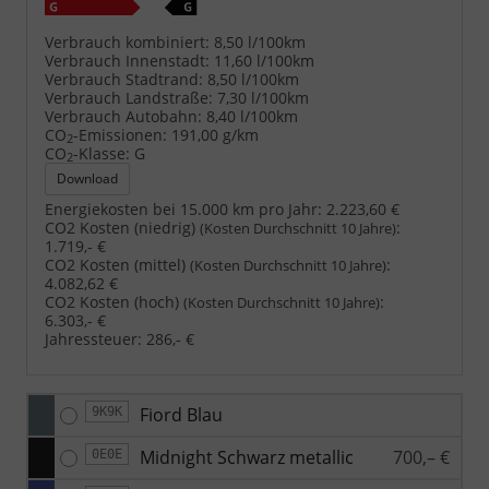
Verbrauch kombiniert:
8,50 l/100km
Verbrauch Innenstadt:
11,60 l/100km
Verbrauch Stadtrand:
8,50 l/100km
Verbrauch Landstraße:
7,30 l/100km
Verbrauch Autobahn:
8,40 l/100km
CO
-Emissionen:
191,00 g/km
2
CO
-Klasse:
G
2
Download
Energiekosten bei 15.000 km pro Jahr:
2.223,60 €
CO2 Kosten (niedrig)
:
(Kosten Durchschnitt 10 Jahre)
1.719,- €
CO2 Kosten (mittel)
:
(Kosten Durchschnitt 10 Jahre)
4.082,62 €
CO2 Kosten (hoch)
:
(Kosten Durchschnitt 10 Jahre)
6.303,- €
Jahressteuer:
286,- €
Fiord Blau
9K9K
Midnight Schwarz metallic
700,– €
0E0E