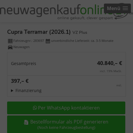
Menü
Cupra Terramar (2026.1)
VZ Plus
Fahrzeugnr.:
283697
unverbindliche Lieferzeit: ca. 3-5 Monate
Neuwagen
40.840,– €
Gesamtpreis
incl. 19% MwSt.
397,– €
mtl.
Finanzierung
Per WhatsApp kontaktieren
Bestellformular als PDF generieren
(Noch keine Fahrzeugbestellung)