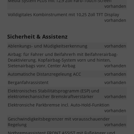
Media System PLUS mit 12,9 Zoll Farb-Touch-Screen
vorhanden
Volldigitales Kombinstrument mit 10,25 Zoll TFT Display
vorhanden
Sicherheit & Assistenz
Ablenkungs- und Müdigkeitserkennung
vorhanden
Airbag: für Fahrer und Beifahrerh mit Beifahrerairbag-
Deaktivierung. Kopfairbag-System vorn und hinten,
Sietenairbags vonr, Center Airbag
vorhanden
Automatische Distanzregeleung ACC
vorhanden
Berganfahrassistent
vorhanden
Elektronisches Stabilitätsprogramm (ESP) und
elektromechansicher Bremskraftverstärker
vorhanden
Elektronsiche Parkbremse incl. Auto-Hold-Funktion
vorhanden
Geschwindigkeitsbegrenzer mit vorausschauender
Regelung
vorhanden
Notbremsassistent FRONT ASSIST mit Fußgänger und