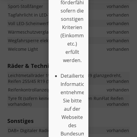
förderfähig,
Sport-Stoßfänger
vorhanden
sofern die
Tagfahrlicht in LED-Technologie
vorhanden
sonstigen
Voll LED-Scheinwerfer
vorhanden
Kriterien
Wärmeschutzverglasung
vorhanden
(Einkommensgrenzen
Wegfahrsperre elektronisch
vorhanden
etc.)
Welcome Light
vorhanden
erfüllt
werden.
Räder & Technik
Leichtmetallräder 19 Zoll COSMIC 8,5Jx19 glanzgedreht,
Detailierte
Reifen 255/45 R19 (Sommerbereifung)
vorhanden
Informationen
Reifenkontrollanzeige
vorhanden
entnehmen
Tyre fit (sofern keine selbstversiegelnden RunFlat Reifen
Sie bitte
vorhanden)
vorhanden
auf der
Webseite
Sonstiges
des
DAB+ Digitaler Radioempfang
vorhanden
Bundesumweltministerium.