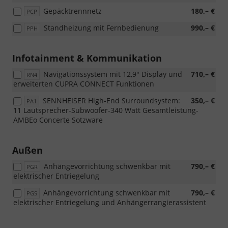
Gepäcktrennnetz
180,– €
PCP
Standheizung mit Fernbedienung
990,– €
PPH
Infotainment & Kommunikation
Navigationssystem mit 12,9" Display und
710,– €
RN4
erweiterten CUPRA CONNECT Funktionen
SENNHEISER High-End Surroundsystem:
350,– €
PA1
11 Lautsprecher-Subwoofer-340 Watt Gesamtleistung-
AMBEo Concerte Sotzware
Außen
Anhängevorrichtung schwenkbar mit
790,– €
PGR
elektrischer Entriegelung
Anhängevorrichtung schwenkbar mit
790,– €
PGS
elektrischer Entriegelung und Anhängerrangierassistent