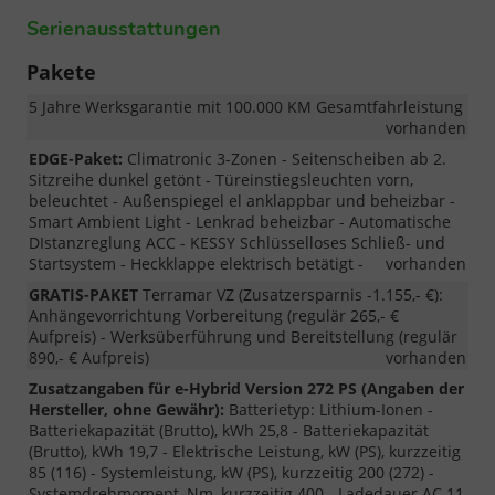
Serienausstattungen
Pakete
5 Jahre Werksgarantie mit 100.000 KM Gesamtfahrleistung
vorhanden
EDGE-Paket:
Climatronic 3-Zonen - Seitenscheiben ab 2.
Sitzreihe dunkel getönt - Türeinstiegsleuchten vorn,
beleuchtet - Außenspiegel el anklappbar und beheizbar -
Smart Ambient Light - Lenkrad beheizbar - Automatische
DIstanzreglung ACC - KESSY Schlüsselloses Schließ- und
Startsystem - Heckklappe elektrisch betätigt -
vorhanden
GRATIS-PAKET
Terramar VZ (Zusatzersparnis -1.155,- €):
Anhängevorrichtung Vorbereitung (regulär 265,- €
Aufpreis) - Werksüberführung und Bereitstellung (regulär
890,- € Aufpreis)
vorhanden
Zusatzangaben für e-Hybrid Version 272 PS (Angaben der
Hersteller, ohne Gewähr):
Batterietyp: Lithium-Ionen -
Batteriekapazität (Brutto), kWh 25,8 - Batteriekapazität
(Brutto), kWh 19,7 - Elektrische Leistung, kW (PS), kurzzeitig
85 (116) - Systemleistung, kW (PS), kurzzeitig 200 (272) -
Systemdrehmoment, Nm, kurzzeitig 400 - Ladedauer AC 11