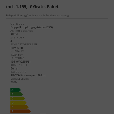
incl. 1.155,- € Gratis-Paket
Beispielbilder, ggf. teilweise mit Sonderausstattung
GETRIEBE
Doppelkupplungsgetriebe (DSG)
ANTRIEBSACHSE
Allrad
ZYLINDER
4
SCHADSTOFFKLASSE
Euro 6 EB
HUBRAUM
1.984 ccm
LEISTUNG
195 kW (265 PS)
KRAFTSTOFF
Benzin
KATEGORIE
SUV/Geländewagen/Pickup
MODELLJAHR
2026