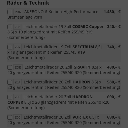
Räder & Technik
AKEBONO 6-Kolben-High-Performance
1.480,– €
PBA
Bremsanlage vorn
Leichtmetallräder 19 Zoll
COSMIC Copper
340,– €
Z9E
8,5J x 19 glanzgedreht mit Reifen 255/45 R19
(Sommerbereifung)
Leichtmetallräder 19 Zoll
SPECTRUM
8,5J
340,– €
Z9R
x 19 glanzgedreht mit Reifen 255/45 R19
(Sommerbereifung)
Leichtmetallräder 20 Zoll
GRAVITY
8,5J x
480,– €
ZOB
20 glanzgedreht mit Reifen 255/40 R20 (Sommerbereifung)
Leichtmetallräder 20 Zoll
HADRON
8,5J x
580,– €
Z0A
20 glanzgedreht mit Reifen 255/40 R20 (Sommerbereifung)
Leichtmetallräder 20 Zoll
HARDRON
690,– €
Z0E
COPPER
8,5J x 20 glanzgedreht mit Reifen 255/40 R20
(Sommerbereifung)
Leichtmetallräder 20 Zoll
VORTEX
8,5J x
690,– €
Z0C
20 glanzgedreht mit Reifen 255/40 R20 (Sommerbereifung)