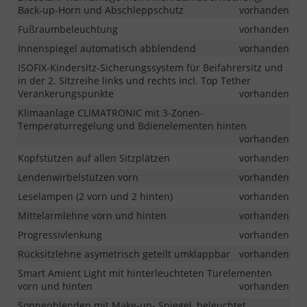
Back-up-Horn und Abschleppschutz
vorhanden
Fußraumbeleuchtung
vorhanden
Innenspiegel automatisch abblendend
vorhanden
ISOFIX-Kindersitz-Sicherungssystem für Beifahrersitz und
in der 2. Sitzreihe links und rechts incl. Top Tether
Verankerungspunkte
vorhanden
Klimaanlage CLIMATRONIC mit 3-Zonen-
Temperaturregelung und Bdienelementen hinten
vorhanden
Kopfstützen auf allen Sitzplätzen
vorhanden
Lendenwirbelstützen vorn
vorhanden
Leselampen (2 vorn und 2 hinten)
vorhanden
Mittelarmlehne vorn und hinten
vorhanden
Progressivlenkung
vorhanden
Rücksitzlehne asymetrisch geteilt umklappbar
vorhanden
Smart Amient Light mit hinterleuchteten Türelementen
vorn und hinten
vorhanden
Sonnenblenden mit Make-up- Spiegel, beleuchtet