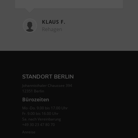
KLAUS F.
Rehagen
STANDORT BERLIN
Johannisthaler Chaussee 394
12351 Berlin
Bürozeiten
Mo -Do. 9.00 bis 17.00 Uhr
Fr. 9.00 bis 16.00 Uhr
Sa. nach Vereinbarung
+49 30 23 47 80 70
Anreise