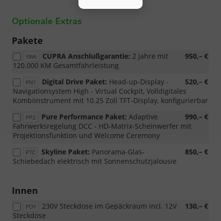
Optionale Extras
Pakete
CUPRA Anschlußgarantie:
2 Jahre mit
950,– €
YW6
120.000 KM Gesamtfahrleistung
Digital Drive Paket:
Head-up-Display -
520,– €
PN1
Navigationsystem High - Virtual Cockpit, Volldigitales
Kombiinstrument mit 10.25 Zoll TFT-Display, konfigurierbar
Pure Performance Paket:
Adaptive
990,– €
PP2
Fahrwerksregelung DCC - HD-Matrix-Scheinwerfer mit
Projektionsfunktion und Welcome Ceremony
Skyline Paket:
Panorama-Glas-
850,– €
PTC
Schiebedach elektrisch mit Sonnenschutzjalousie
Innen
230V Steckdose im Gepäckraum incl. 12V
130,– €
PDY
Steckdose