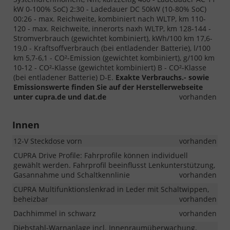
kW 0-100% SoC) 2:30 - Ladedauer DC 50kW (10-80% SoC)
00:26 - max. Reichweite, kombiniert nach WLTP, km 110-
120 - max. Reichweite, innerorts naxh WLTP, km 128-144 -
Stromverbrauch (gewichtet kombiniert), kWh/100 km 17,6-
19,0 - Kraftsoffverbrauch (bei entladender Batterie), l/100
km 5,7-6,1 - CO²-Emission (gewichtet kombiniert), g/100 km
10-12 - CO²-Klasse (gewichtet kombiniert) B - CO²-Klasse
(bei entladener Batterie) D-E.
Exakte Verbrauchs.- sowie
Emissionswerte finden Sie auf der Herstellerwebseite
unter cupra.de und dat.de
vorhanden
Innen
12-V Steckdose vorn
vorhanden
CUPRA Drive Profile: Fahrprofile können individuell
gewählt werden. Fahrprofil beeinflusst Lenkunterstützung,
Gasannahme und Schaltkennlinie
vorhanden
CUPRA Multifunktionslenkrad in Leder mit Schaltwippen,
beheizbar
vorhanden
Dachhimmel in schwarz
vorhanden
Diebstahl-Warnanlage incl. Innenraumüberwachung,