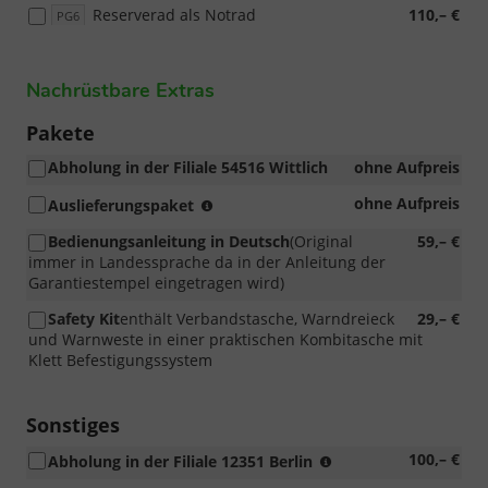
Reserverad als Notrad
110,– €
PG6
Nachrüstbare Extras
Pakete
Abholung in der Filiale 54516 Wittlich
ohne Aufpreis
Entfolierung,
ohne Aufpreis
Auslieferungspaket
Fahrzeugreinigung
Bedienungsanleitung in Deutsch
(Original
59,– €
per
immer in Landessprache da in der Anleitung der
Hand,
Garantiestempel eingetragen wird)
Kennzeichenhalter,
Einstellung
Safety Kit
enthält Verbandstasche, Warndreieck
29,– €
Bordcomputer
und Warnweste in einer praktischen Kombitasche mit
und
Klett Befestigungssystem
Radio
bzw.
Navigationssystem,
Sonstiges
erhöhtes
100,– €
Abholung in der Filiale 12351 Berlin
Auslieferungsaufk