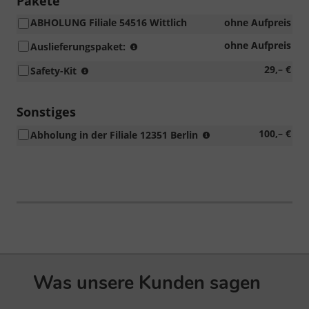
Pakete
ABHOLUNG Filiale 54516 Wittlich
ohne Aufpreis
Fahrzeugaufbereitung
ohne Aufpreis
Auslieferungspaket:
(entfolieren,
Warndreieck,
29,– €
Safety-Kit
Fahreugreinigung),
Verbandskasten
Einstellen
und
von
Warnweste
Sonstiges
Radio/Navigation
in
und
erhöhtes
100,– €
Abholung in der Filiale 12351 Berlin
Kombitasche
Bordcomputer,
Auslieferungsaufk
mit
Montage
Klett-
Schilderhalter
Befestigungssystem
Was unsere Kunden sagen