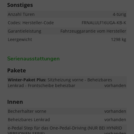
Sonstiges
Anzahl Türen
4-türig
Codes: Hersteller-Code
FRNALULF16UGA-KB-K
Garantieleistung
Fahrzeuggarantie vom Hersteller
Leergewicht
1298 kg
Serienausstattungen
Pakete
Winter-Paket Plus:
Sitzheizung vorne - Beheizbares
Lenkrad - Frontscheibe beheizbar
vorhanden
Innen
Becherhalter vorne
vorhanden
Beheizbares Lenkrad
vorhanden
e-Pedal Step für das One-Pedal-Driving (NUR BEI HYNRID
VERSIONEN SERIE)
vorhanden