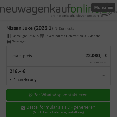
Menü
Nissan Juke (2026.1)
N-Connecta
Fahrzeugnr.:
283755
unverbindliche Lieferzeit: ca. 3-5 Monate
Neuwagen
22.080,– €
Gesamtpreis
incl. 19% MwSt.
216,– €
mtl.
Finanzierung
Per WhatsApp kontaktieren
Bestellformular als PDF generieren
(Noch keine Fahrzeugbestellung)