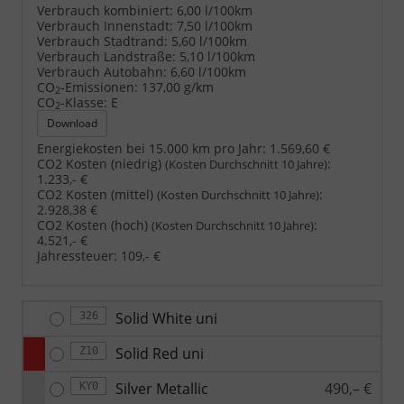
Verbrauch kombiniert:
6,00 l/100km
Verbrauch Innenstadt:
7,50 l/100km
Verbrauch Stadtrand:
5,60 l/100km
Verbrauch Landstraße:
5,10 l/100km
Verbrauch Autobahn:
6,60 l/100km
CO
-Emissionen:
137,00 g/km
2
CO
-Klasse:
E
2
Download
Energiekosten bei 15.000 km pro Jahr:
1.569,60 €
CO2 Kosten (niedrig)
:
(Kosten Durchschnitt 10 Jahre)
1.233,- €
CO2 Kosten (mittel)
:
(Kosten Durchschnitt 10 Jahre)
2.928,38 €
CO2 Kosten (hoch)
:
(Kosten Durchschnitt 10 Jahre)
4.521,- €
Jahressteuer:
109,- €
Solid White uni
326
Solid Red uni
Z10
Silver Metallic
490,– €
KY0