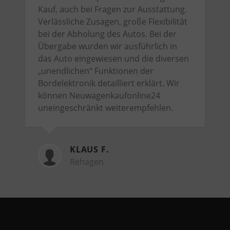
Kauf, auch bei Fragen zur Ausstattung.
Verlässliche Zusagen, große Flexibilität
bei der Abholung des Autos. Bei der
Übergabe wurden wir ausführlich in
das Auto eingewiesen und die diversen
„unendlichen“ Funktionen der
Bordelektronik detailliert erklärt. Wir
können Neuwagenkaufonline24
uneingeschränkt weiterempfehlen.
KLAUS F.
Rehagen