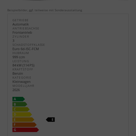
Beispielbilder, ggf. teilweise mit Sonderausstattung
GETRIEBE
Automatik
ANTRIEBSACHSE
Frontantrieb
ZYLINDER
3
SCHADSTOFFKLASSE
Euro 6d-ISC-FCM
HUBRAUM
999 ccm
LEISTUNG
84 kW (114 PS)
KRAFTSTOFF
Benzin
KATEGORIE
Kleinwagen
MODELLJAHR
2026