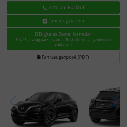
Bitte um Rückruf
Fahrzeug parken
Digitales Bestellformular
(Erst "Fahrzeug parken", oder "Bestellformular generieren"
anklicken)
Fahrzeugexposé (PDF)