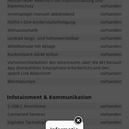
Fensterheber elektrisch mit Impulsschaltung und
Klemmschutz
vorhanden
Innenspiegel manuell abblendend
vorhanden
ISOFIX-i-Size-Kindersitzbefestigung
vorhanden
Klimaautomatik
vorhanden
Lenkrad längs- und höhenverstellbar
vorhanden
Mittelkonsole mit Ablage
vorhanden
Rücksitzbank 60/40 teilbar
vorhanden
Vorheizen/Vorkühlen des Innenraums über die MY Renault
App (kompatibles Smartphone erforderlich) und den
openR Link Bildschirm
vorhanden
Wärmepumpe
vorhanden
Infotainment & Kommunikation
2 USB-C Anschlüsse
vorhanden
Connected Services
vorhanden
Digitales Tachodisplay 7 Zoll
vorhanden