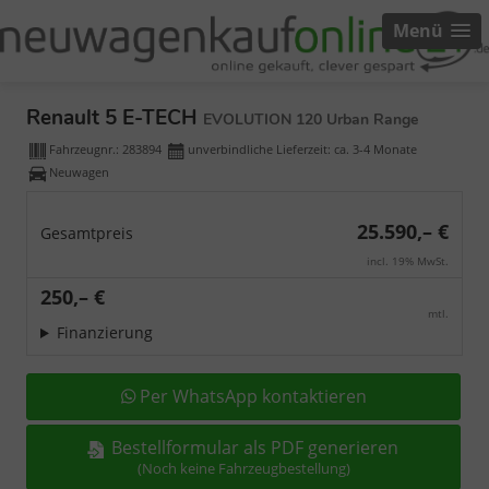
Menü
Renault 5 E-TECH
EVOLUTION 120 Urban Range
Fahrzeugnr.:
283894
unverbindliche Lieferzeit: ca. 3-4 Monate
Neuwagen
25.590,– €
Gesamtpreis
incl. 19% MwSt.
250,– €
mtl.
Finanzierung
Per WhatsApp kontaktieren
Bestellformular als PDF generieren
(Noch keine Fahrzeugbestellung)