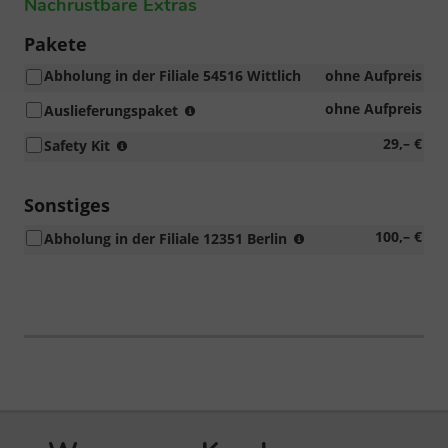
Nachrüstbare Extras
Pakete
Abholung in der Filiale 54516 Wittlich
ohne Aufpreis
Entfolierung,
ohne Aufpreis
Auslieferungspaket
Fahrzeugreinigung
enthält
29,– €
Safety Kit
per
Verbandstasche,
Hand,
Warndreieck
Kennzeichenhalter,
und
Sonstiges
Einstellung
Warnweste
Bordcomputer
erhöhtes
100,– €
Abholung in der Filiale 12351 Berlin
in
und
Auslieferungsaufk
einer
Radio
praktischen
bzw.
Kombitasche
Navigationssystem,
mit
Klett
Befestigungssystem