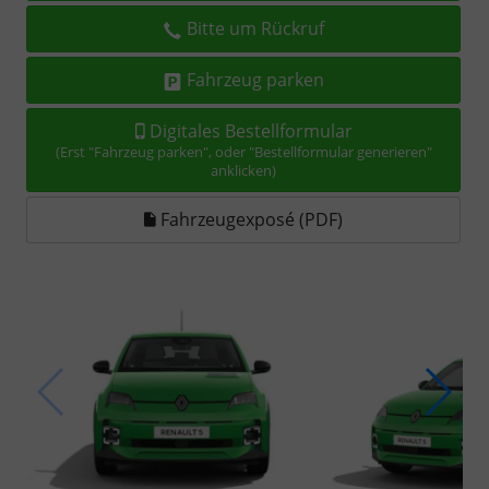
Bitte um Rückruf
Fahrzeug parken
Digitales Bestellformular
(Erst "Fahrzeug parken", oder "Bestellformular generieren"
anklicken)
Fahrzeugexposé (PDF)