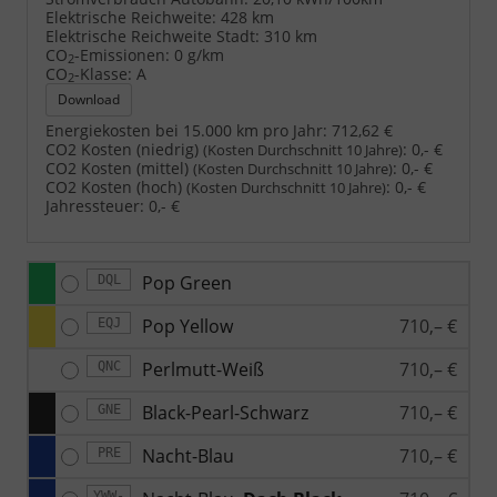
Elektrische Reichweite:
428 km
Elektrische Reichweite Stadt:
310 km
CO
-Emissionen:
0 g/km
2
CO
-Klasse:
A
2
Download
Energiekosten bei 15.000 km pro Jahr:
712,62 €
CO2 Kosten (niedrig)
:
0,- €
(Kosten Durchschnitt 10 Jahre)
CO2 Kosten (mittel)
:
0,- €
(Kosten Durchschnitt 10 Jahre)
CO2 Kosten (hoch)
:
0,- €
(Kosten Durchschnitt 10 Jahre)
Jahressteuer:
0,- €
Pop Green
DQL
Pop Yellow
710,– €
EQJ
Perlmutt-Weiß
710,– €
QNC
Black-Pearl-Schwarz
710,– €
GNE
Nacht-Blau
710,– €
PRE
YWW-