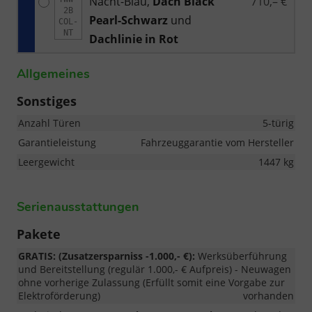
Nacht-Blau,
Dach Black
710,– €
2B
Pearl-Schwarz
und
COL-
NT
Dachlinie in Rot
Allgemeines
Sonstiges
Anzahl Türen
5-türig
Garantieleistung
Fahrzeuggarantie vom Hersteller
Leergewicht
1447 kg
Serienausstattungen
Pakete
GRATIS: (Zusatzersparniss -1.000,- €):
Werksüberführung
und Bereitstellung (regulär 1.000,- € Aufpreis) - Neuwagen
ohne vorherige Zulassung (Erfüllt somit eine Vorgabe zur
Elektroförderung)
vorhanden