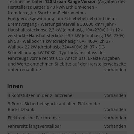
Technische Daten
120 Urban Range Version
(Angaben des
Herstellers): Batterie 40 kWh Lithium-Ionen -
fremderregter Synchron-Elektromotor -
Energierückgewinnung - im Schiebebetrieb und beim
Bremsvorgang - Wartungsintervalle 30.000 km/1 Jahr -
Haushaltssteckdose 2,3 kW (einphasig 10A–230V) 11h 12 -
verstärkte Haushaltsteckdose 3,7 kW (einphasig 16A–230V)
6h 58 - Wallbox 11 kW (dreiphasig 16A– 400V) 2h 37 -
Wallbox 22 kW (dreiphasig 32A–400V) 2h 37 - DC-
Schnellladung kW DC80 - Typ Ladeanschluss des
Fahrzeugs vorne rechts CCS-Anschluss. Exakte Angaben
und Werte entnehmen SI ebitte auf der Herstellerwebseite
unter renault.de
vorhanden
Innen
3 Kopfstützen in der 2. Sitzreihe
vorhanden
3-Punkt-Sicherheitsgurte auf allen Plätzen der
Rücksitzbank
vorhanden
Elektronische Parkbremse
vorhanden
Fahrersitz längsverstellbar
vorhanden