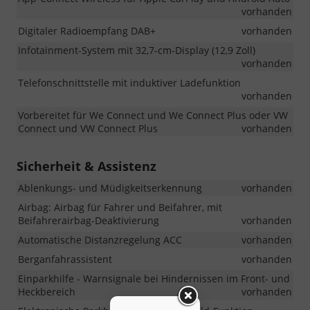
vorhanden
Digitaler Radioempfang DAB+
vorhanden
Infotainment-System mit 32,7-cm-Display (12,9 Zoll)
vorhanden
Telefonschnittstelle mit induktiver Ladefunktion
vorhanden
Vorbereitet für We Connect und We Connect Plus oder VW
Connect und VW Connect Plus
vorhanden
Sicherheit & Assistenz
Ablenkungs- und Müdigkeitserkennung
vorhanden
Airbag: Airbag für Fahrer und Beifahrer, mit
Beifahrerairbag-Deaktivierung
vorhanden
Automatische Distanzregelung ACC
vorhanden
Berganfahrassistent
vorhanden
Einparkhilfe - Warnsignale bei Hindernissen im Front- und
Heckbereich
vorhanden