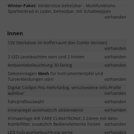
Winter-Paket:
Vordersitze beheizbar - Multifunktions-
Sportlenkrad in Leder, beheizbar, mit Schaltwippen
vorhanden
Innen
12V Steckdose im Kofferraum (bei Combi Version)
vorhanden
2 LED-Leseleuchten vorn und 2 hinten
vorhanden
Ambientebeleuchtung 30-farbig
vorhanden
Dekoreinlagen
Mesh
für Instrumententafel und
Türverkleidungen vorn
vorhanden
Digital Cockpit Pro, mehrfarbig, verschiedene Info-Profile
wählbar
vorhanden
Fahrprofilauswahl
vorhanden
Innespiegel automatisch abblendend
vorhanden
Klimaanlage AIR CARE CLIMATRONIC 3 Zonen mit Aktiv-
Kombifilter, zusätzlich Bedienelemente hinten
vorhanden
LED Fußraumbeleuchtung vorne
vorhanden