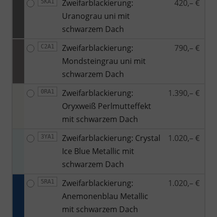
Zweifarblackierung:
420,– €
5KA1
Uranograu uni mit
schwarzem Dach
Zweifarblackierung:
790,– €
C2A1
Mondsteingrau uni mit
schwarzem Dach
Zweifarblackierung:
1.390,– €
0RA1
Oryxweiß Perlmutteffekt
mit schwarzem Dach
Zweifarblackierung: Crystal
1.020,– €
3YA1
Ice Blue Metallic mit
schwarzem Dach
Zweifarblackierung:
1.020,– €
5RA1
Anemonenblau Metallic
mit schwarzem Dach