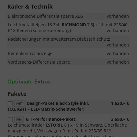
Räder & Technik
Elektronische Differenzialsperre XDS
vorhanden
Leichtmetallfelgen 18 Zoll
RICHMOND
7,5J x 18, mit 225/40
R18 Reifen (Sommerbereifung)
vorhanden
Radsicherungen mit erweitertem Diebstahlschutz
vorhanden
Reifenkontrollanzeige
vorhanden
Vorderachs-Differenzialsperre
vorhanden
Optionale Extras
Pakete
Design-Paket Black Style inkl.
1.530,– €
WBT
IQ.LIGHT - LED-Matrix-Scheinwerfer:
GTI-Performance-Paket:
3.590,– €
WJA
Leichtmetallräder
ESTORIL
8 J x 19 in Schwarz, Oberfläche
glanzgedreht, Volkswagen R mit Reifen 235/35 R19
(Sommerbereifung) - Anhebung der elektronischen