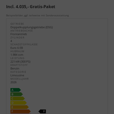
Incl. 4.035,- Gratis-Paket
Beispielbilder, ggf. teilweise mit Sonderausstattung
GETRIEBE
Doppelkupplungsgetriebe (DSG)
ANTRIEBSACHSE
Frontantrieb
ZYLINDER
4
SCHADSTOFFKLASSE
Euro 6 EB
HUBRAUM
1.984 ccm
LEISTUNG
221 kW (300 PS)
KRAFTSTOFF
Benzin
KATEGORIE
Limousine
MODELLJAHR
2026