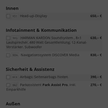
Innen
Head-up-Display
650,– €
KS1
Infotainment & Kommunikation
HARMAN KARDON Soundsystem , 8+1
630,– €
9VG
Lautsprecher, 480 Watt Gesamtleistung, 12-Kanal-
Verstärker, Subwoofer
Navigationssystem DISCOVER Media
830,– €
RDA
Sicherheit & Assistenz
Airbags: Seitenairbags hinten
390,– €
6C4
Parkassistent
Park Assist Pro
, inkl.
270,– €
8A2
Einparkhilfe
Außen