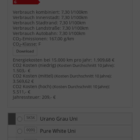
Verbrauch kombiniert:
7,30 l/100km
Verbrauch Innenstadt:
7,30 l/100km
Verbrauch Stadtrand:
7,30 l/100km
Verbrauch Landstraße:
7,30 l/100km
Verbrauch Autobahn:
7,30 l/100km
CO
-Emissionen:
167,00 g/km
2
CO
-Klasse:
F
2
Download
Energiekosten bei 15.000 km pro Jahr:
1.909,68 €
CO2 Kosten (niedrig)
:
(Kosten Durchschnitt 10 Jahre)
1.503,- €
CO2 Kosten (mittel)
:
(Kosten Durchschnitt 10 Jahre)
3.569,62 €
CO2 Kosten (hoch)
:
(Kosten Durchschnitt 10 Jahre)
5.511,- €
Jahressteuer:
209,- €
Urano Grau Uni
5K5K
Pure White Uni
0Q0Q