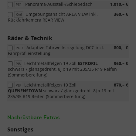
Panorama-Ausstell-/Schiebedach
1.010,– €
PS1
Umgebungsansicht AREA VIEW inkl.
360,– €
KA6
Rückfahrkamera REAR VIEW
Räder & Technik
Adaptive Fahrwerksregelung DCC incl.
800,– €
PDD
Fahrprofileinstellung
Leichtmetallfelgen 19 Zoll
ESTRORIL
960,– €
PI8
schwarz / glanzgedreht. 8J x 19 mit 235/35 R19 Reifen
(Sommerbereifung)
Leichtmetallfelgen 19 Zoll
870,– €
PJ8
QUENENSTOWN
schwarz / glanzgedreht. 8J x 19 mit
235/35 R19 Reifen (Sommerbereifung)
Nachrüstbare Extras
Sonstiges