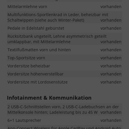
Mittelarmlehne vorn
vorhanden
Multifunktions-Sportlenkrad in Leder, beheizbar mit
Schaltwippen (siehe auch Winter-Paket)
vorhanden
Pedale in Edelstahl gebürstet
vorhanden
Rücksitzbank ungeteilt, Lehne asymmetrisch geteilt
umklappbar, mit Mittelarmlehne
vorhanden
Textilfußmatten vorn und hinten
vorhanden
Top-Sportsitze vorn
vorhanden
Vordersitze beheizbar
vorhanden
Vordersitze höhenverstellbar
vorhanden
Vordersitze mit Lordosenstütze
vorhanden
Infotainment & Kommunikation
2 USB-C-Schnittstellen vorn, 2 USB-C-Ladebuchsen an der
Mittelkonsole hinten; Ladeleistung bis zu 45 W
vorhanden
6+1 Lautsprecher
vorhanden
App-Connect Wireless für Apple CarPlay und Android Auto