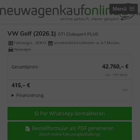
Menü
VW Golf (2026.1)
GTI Clubsport PLUS
Fahrzeugnr.:
283813
unverbindliche Lieferzeit: ca. 6-7 Monate
Neuwagen
42.760,– €
Gesamtpreis
incl. 19% MwSt.
415,– €
mtl.
Finanzierung
Per WhatsApp kontaktieren
Bestellformular als PDF generieren
(Noch keine Fahrzeugbestellung)