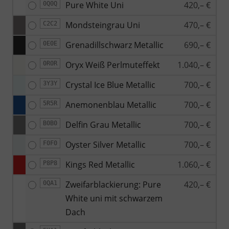
Pure White Uni
420,– €
0Q0Q
Mondsteingrau Uni
470,– €
C2C2
Grenadillschwarz Metallic
690,– €
0E0E
Oryx Weiß Perlmuteffekt
1.040,– €
0R0R
Crystal Ice Blue Metallic
700,– €
3Y3Y
Anemonenblau Metallic
700,– €
5R5R
Delfin Grau Metallic
700,– €
B0B0
Oyster Silver Metallic
700,– €
F0F0
Kings Red Metallic
1.060,– €
P8P8
Zweifarblackierung: Pure
420,– €
0QA1
White uni mit schwarzem
Dach