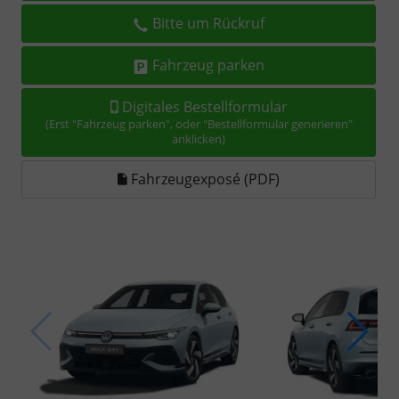
Bitte um Rückruf
Fahrzeug parken
Digitales Bestellformular
(Erst "Fahrzeug parken", oder "Bestellformular generieren"
anklicken)
Fahrzeugexposé (PDF)