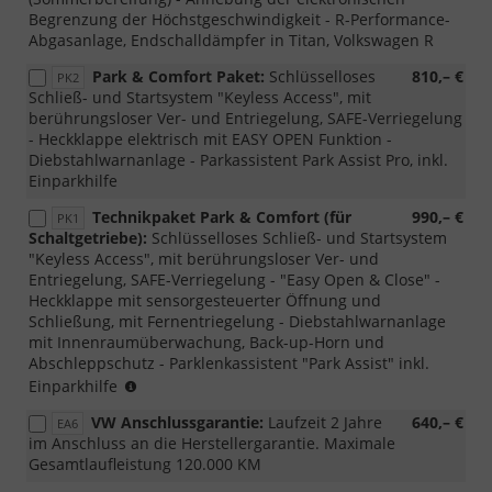
Begrenzung der Höchstgeschwindigkeit - R-Performance-
Abgasanlage, Endschalldämpfer in Titan, Volkswagen R
Park & Comfort Paket:
Schlüsselloses
810,– €
PK2
Schließ- und Startsystem "Keyless Access", mit
berührungsloser Ver- und Entriegelung, SAFE-Verriegelung
- Heckklappe elektrisch mit EASY OPEN Funktion -
Diebstahlwarnanlage - Parkassistent Park Assist Pro, inkl.
Einparkhilfe
Technikpaket Park & Comfort (für
990,– €
PK1
Schaltgetriebe):
Schlüsselloses Schließ- und Startsystem
"Keyless Access", mit berührungsloser Ver- und
Entriegelung, SAFE-Verriegelung - "Easy Open & Close" -
Heckklappe mit sensorgesteuerter Öffnung und
Schließung, mit Fernentriegelung - Diebstahlwarnanlage
mit Innenraumüberwachung, Back-up-Horn und
Abschleppschutz - Parklenkassistent "Park Assist" inkl.
Nur
Einparkhilfe
für
VW Anschlussgarantie:
Laufzeit 2 Jahre
640,– €
EA6
Variant
im Anschluss an die Herstellergarantie. Maximale
bestellbar
Gesamtlaufleistung 120.000 KM