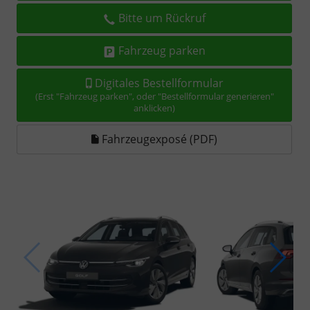
Bitte um Rückruf
Fahrzeug parken
Digitales Bestellformular
(Erst "Fahrzeug parken", oder "Bestellformular generieren"
anklicken)
Fahrzeugexposé (PDF)