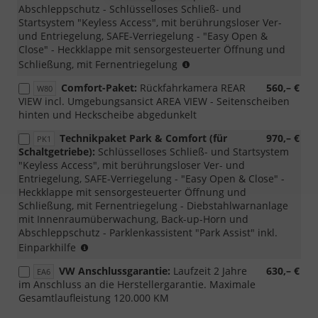
Abschleppschutz - Schlüsselloses Schließ- und
Startsystem "Keyless Access", mit berührungsloser Ver-
und Entriegelung, SAFE-Verriegelung - "Easy Open &
Close" - Heckklappe mit sensorgesteuerter Öffnung und
Nur
Schließung, mit Fernentriegelung
für
Comfort-Paket:
Rückfahrkamera REAR
560,– €
W80
Variant
VIEW incl. Umgebungsansict AREA VIEW - Seitenscheiben
bestellbar
hinten und Heckscheibe abgedunkelt
Technikpaket Park & Comfort (für
970,– €
PK1
Schaltgetriebe):
Schlüsselloses Schließ- und Startsystem
"Keyless Access", mit berührungsloser Ver- und
Entriegelung, SAFE-Verriegelung - "Easy Open & Close" -
Heckklappe mit sensorgesteuerter Öffnung und
Schließung, mit Fernentriegelung - Diebstahlwarnanlage
mit Innenraumüberwachung, Back-up-Horn und
Abschleppschutz - Parklenkassistent "Park Assist" inkl.
Nur
Einparkhilfe
für
VW Anschlussgarantie:
Laufzeit 2 Jahre
630,– €
EA6
Variant
im Anschluss an die Herstellergarantie. Maximale
bestellbar
Gesamtlaufleistung 120.000 KM