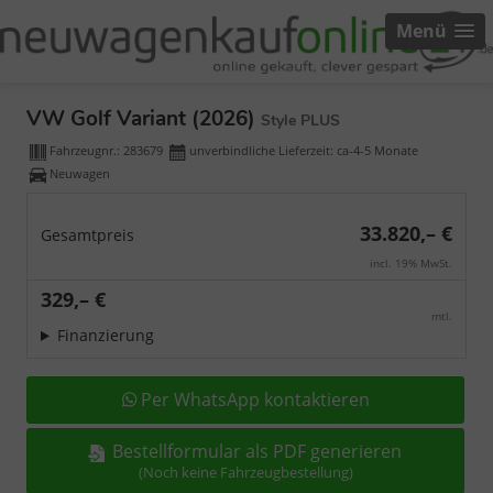
Menü
VW Golf Variant (2026)
Style PLUS
Fahrzeugnr.:
283679
unverbindliche Lieferzeit: ca-4-5 Monate
Neuwagen
33.820,– €
Gesamtpreis
incl. 19% MwSt.
329,– €
mtl.
Finanzierung
Per WhatsApp kontaktieren
Bestellformular als PDF generieren
(Noch keine Fahrzeugbestellung)