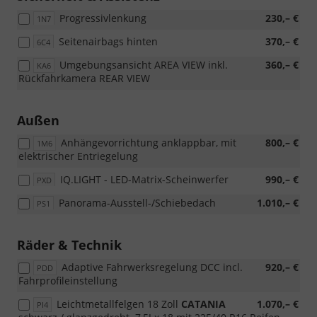
Progressivlenkung
230,– €
1N7
Seitenairbags hinten
370,– €
6C4
Umgebungsansicht AREA VIEW inkl.
360,– €
KA6
Rückfahrkamera REAR VIEW
Außen
Anhängevorrichtung anklappbar, mit
800,– €
1M6
elektrischer Entriegelung
IQ.LIGHT - LED-Matrix-Scheinwerfer
990,– €
PXD
Panorama-Ausstell-/Schiebedach
1.010,– €
PS1
Räder & Technik
Adaptive Fahrwerksregelung DCC incl.
920,– €
PDD
Fahrprofileinstellung
Leichtmetallfelgen 18 Zoll
CATANIA
1.070,– €
PI4