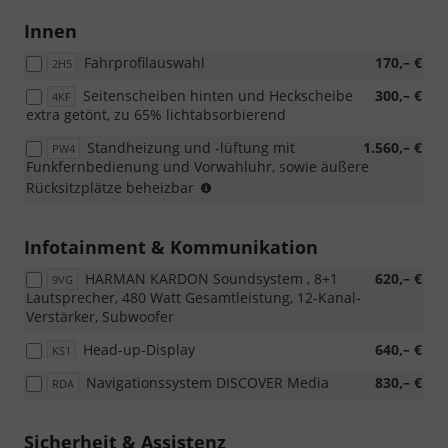
Innen
Fahrprofilauswahl
170,– €
2H5
Seitenscheiben hinten und Heckscheibe
300,– €
4KF
extra getönt, zu 65% lichtabsorbierend
Standheizung und -lüftung mit
1.560,– €
PW4
Funkfernbedienung und Vorwahluhr, sowie äußere
Nur
Rücksitzplätze beheizbar
für
Variant
bestellbar
Infotainment & Kommunikation
HARMAN KARDON Soundsystem , 8+1
620,– €
9VG
Lautsprecher, 480 Watt Gesamtleistung, 12-Kanal-
Verstärker, Subwoofer
Head-up-Display
640,– €
KS1
Navigationssystem DISCOVER Media
830,– €
RDA
Sicherheit & Assistenz