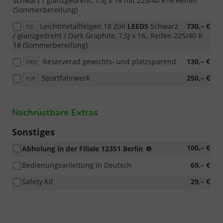
schwarz / glanzgedreht. 7,5J x 18 mit 225/40 R16 Reifen
(Sommerbereifung)
Leichtmetallfelgen 18 Zoll
LEEDS
Schwarz
730,– €
PJ5
/ glanzgedreht / Dark Graphite, 7,5J x 18,, Reifen 225/40 R
18 (Sommerbereifung)
Reserverad gewichts- und platzsparend
130,– €
PRD
Sportfahrwerk
250,– €
PSP
Nachrüstbare Extras
Sonstiges
erhöhtes
100,– €
Abholung in der Filiale 12351 Berlin
Auslieferungsaufk
Bedienungsanleitung in Deutsch
69,– €
Safety Kit
29,– €