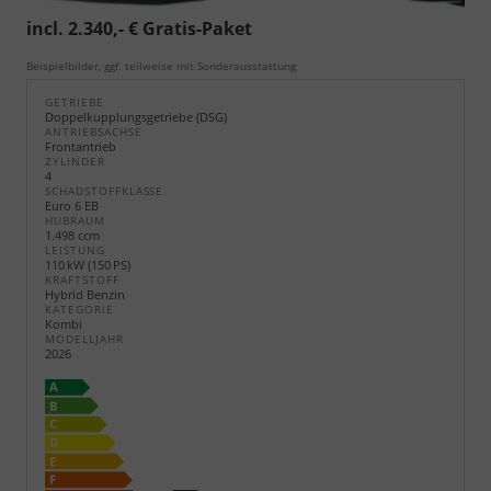
incl. 2.340,- € Gratis-Paket
Beispielbilder, ggf. teilweise mit Sonderausstattung
GETRIEBE
Doppelkupplungsgetriebe (DSG)
ANTRIEBSACHSE
Frontantrieb
ZYLINDER
4
SCHADSTOFFKLASSE
Euro 6 EB
HUBRAUM
1.498 ccm
LEISTUNG
110 kW (150 PS)
KRAFTSTOFF
Hybrid Benzin
KATEGORIE
Kombi
MODELLJAHR
2026