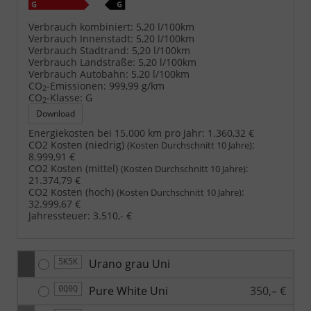
Verbrauch kombiniert:
5,20 l/100km
Verbrauch Innenstadt:
5,20 l/100km
Verbrauch Stadtrand:
5,20 l/100km
Verbrauch Landstraße:
5,20 l/100km
Verbrauch Autobahn:
5,20 l/100km
CO
-Emissionen:
999,99 g/km
2
CO
-Klasse:
G
2
Download
Energiekosten bei 15.000 km pro Jahr:
1.360,32 €
CO2 Kosten (niedrig)
:
(Kosten Durchschnitt 10 Jahre)
8.999,91 €
CO2 Kosten (mittel)
:
(Kosten Durchschnitt 10 Jahre)
21.374,79 €
CO2 Kosten (hoch)
:
(Kosten Durchschnitt 10 Jahre)
32.999,67 €
Jahressteuer:
3.510,- €
Urano grau Uni
5K5K
Pure White Uni
350,– €
0Q0Q