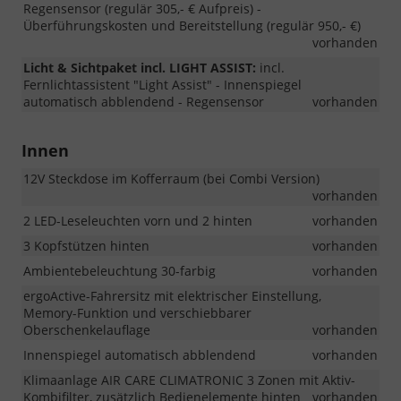
Regensensor (regulär 305,- € Aufpreis) -
Überführungskosten und Bereitstellung (regulär 950,- €)
vorhanden
Licht & Sichtpaket incl. LIGHT ASSIST:
incl.
Fernlichtassistent "Light Assist" - Innenspiegel
automatisch abblendend - Regensensor
vorhanden
Innen
12V Steckdose im Kofferraum (bei Combi Version)
vorhanden
2 LED-Leseleuchten vorn und 2 hinten
vorhanden
3 Kopfstützen hinten
vorhanden
Ambientebeleuchtung 30-farbig
vorhanden
ergoActive-Fahrersitz mit elektrischer Einstellung,
Memory-Funktion und verschiebbarer
Oberschenkelauflage
vorhanden
Innenspiegel automatisch abblendend
vorhanden
Klimaanlage AIR CARE CLIMATRONIC 3 Zonen mit Aktiv-
Kombifilter, zusätzlich Bedienelemente hinten
vorhanden