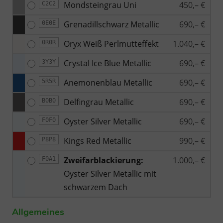
Mondsteingrau Uni
450,– €
C2C2
Grenadillschwarz Metallic
690,– €
0E0E
Oryx Weiß Perlmutteffekt
1.040,– €
0R0R
Crystal Ice Blue Metallic
690,– €
3Y3Y
Anemonenblau Metallic
690,– €
5R5R
Delfingrau Metallic
690,– €
B0B0
Oyster Silver Metallic
690,– €
F0F0
Kings Red Metallic
990,– €
P8P8
Zweifarblackierung:
1.000,– €
F0A1
Oyster Silver Metallic mit
schwarzem Dach
Allgemeines