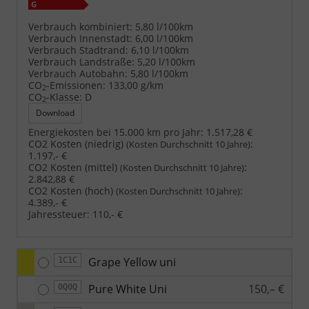
Verbrauch kombiniert:
5,80 l/100km
Verbrauch Innenstadt:
6,00 l/100km
Verbrauch Stadtrand:
6,10 l/100km
Verbrauch Landstraße:
5,20 l/100km
Verbrauch Autobahn:
5,80 l/100km
CO
-Emissionen:
133,00 g/km
2
CO
-Klasse:
D
2
Download
Energiekosten bei 15.000 km pro Jahr:
1.517,28 €
CO2 Kosten (niedrig)
:
(Kosten Durchschnitt 10 Jahre)
1.197,- €
CO2 Kosten (mittel)
:
(Kosten Durchschnitt 10 Jahre)
2.842,88 €
CO2 Kosten (hoch)
:
(Kosten Durchschnitt 10 Jahre)
4.389,- €
Jahressteuer:
110,- €
Grape Yellow uni
1C1C
Pure White Uni
150,– €
0Q0Q