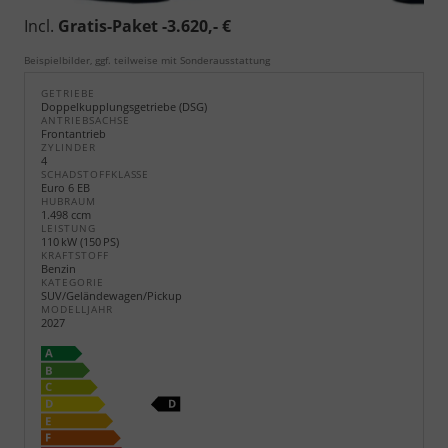
Incl.
Gratis-Paket -3.620,- €
Beispielbilder, ggf. teilweise mit Sonderausstattung
GETRIEBE
Doppelkupplungsgetriebe (DSG)
ANTRIEBSACHSE
Frontantrieb
ZYLINDER
4
SCHADSTOFFKLASSE
Euro 6 EB
HUBRAUM
1.498 ccm
LEISTUNG
110 kW (150 PS)
KRAFTSTOFF
Benzin
KATEGORIE
SUV/Geländewagen/Pickup
MODELLJAHR
2027