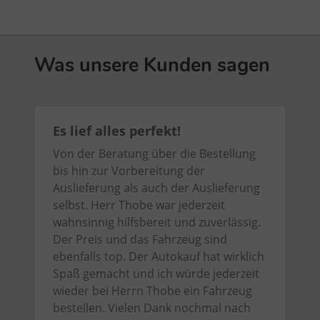
praktischen
Garantiestempel
Kombitasche
eingetragen
mit
wird.
Klett
Was unsere Kunden sagen
Befestigungssystem
Es lief alles perfekt!
Von der Beratung über die Bestellung
bis hin zur Vorbereitung der
Auslieferung als auch der Auslieferung
selbst. Herr Thobe war jederzeit
wahnsinnig hilfsbereit und zuverlässig.
Der Preis und das Fahrzeug sind
ebenfalls top. Der Autokauf hat wirklich
Spaß gemacht und ich würde jederzeit
wieder bei Herrn Thobe ein Fahrzeug
bestellen. Vielen Dank nochmal nach