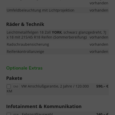
vorhanden
Umfeldbeleuchtung mit Lichtprojektion
vorhanden
Räder & Technik
Leichtmetallfelgen 18 Zoll
YORK
, schwarz glanzgedreht, 7J
x 18 mit 215/45 R18 Reifen (Sommerbereifung)
vorhanden
Radschraubensicherung
vorhanden
Reifenkontrollanzeige
vorhanden
Optionale Extras
Pakete
VW Anschlußgarantie, 2 Jahre / 120.000
590,– €
EA6
KM
Infotainment & Kommunikation
Fahrprofilauswahl
240,– €
PDE