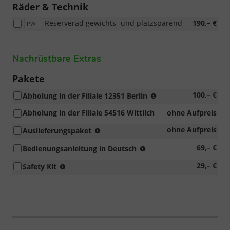
Räder & Technik
Reserverad gewichts- und platzsparend
190,– €
PWF
Nachrüstbare Extras
Pakete
erhöhtes
100,– €
Abholung in der Filiale 12351 Berlin
Auslieferungsaufk
Abholung in der Filiale 54516 Wittlich
ohne Aufpreis
Entfolierung,
ohne Aufpreis
Auslieferungspaket
Fahrzeugreinigung
Original
69,– €
Bedienungsanleitung in Deutsch
per
immer
Hand,
enthält
29,– €
Safety Kit
in
Kennzeichenhalter,
Verbandstasche,
Landessprache,
Einstellung
Warndreieck
da
Bordcomputer
und
in
und
Warnweste
der
Radio
in
Anleitung
bzw.
einer
der
Navigationssystem,