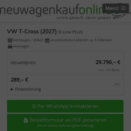
Menü
VW T-Cross (2027)
R-Line PLUS
Fahrzeugnr.:
283662
unverbindliche Lieferzeit: ca. 3-5 Monate
Neuwagen
29.790,– €
Gesamtpreis
incl. 19% MwSt.
289,– €
mtl.
Finanzierung
Per WhatsApp kontaktieren
Bestellformular als PDF generieren
(Noch keine Fahrzeugbestellung)