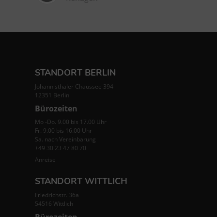
STANDORT BERLIN
Johannisthaler Chaussee 394
12351 Berlin
Bürozeiten
Mo -Do. 9.00 bis 17.00 Uhr
Fr. 9.00 bis 16.00 Uhr
Sa. nach Vereinbarung
+49 30 23 47 80 70
Anreise
STANDORT WITTLICH
Friedrichstr. 36a
54516 Wittlich
Bürozeiten