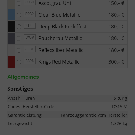
Ascotgrau Uni
150,– €
6U6U
Clear Blue Metallic
180,– €
R9R9
Deep Black Perleffekt
180,– €
2T2T
Rauchgrau Metallic
180,– €
5W5W
Reflexsilber Metallic
180,– €
8E8E
Kings Red Metallic
300,– €
P8P8
Allgemeines
Sonstiges
Anzahl Türen
5-türig
Codes: Hersteller-Code
D315PZ
Garantieleistung
Fahrzeuggarantie vom Hersteller
Leergewicht
1.326 kg