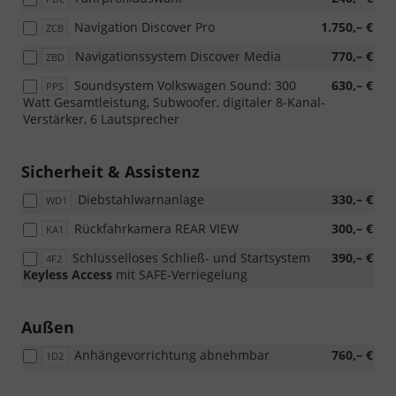
Navigation Discover Pro
1.750,– €
ZCB
Navigationssystem Discover Media
770,– €
ZBD
Soundsystem Volkswagen Sound: 300
630,– €
PPS
Watt Gesamtleistung, Subwoofer, digitaler 8-Kanal-
Verstärker, 6 Lautsprecher
Sicherheit & Assistenz
Diebstahlwarnanlage
330,– €
WD1
Rückfahrkamera REAR VIEW
300,– €
KA1
Schlüsselloses Schließ- und Startsystem
390,– €
4F2
Keyless Access
mit SAFE-Verriegelung
Außen
Anhängevorrichtung abnehmbar
760,– €
1D2