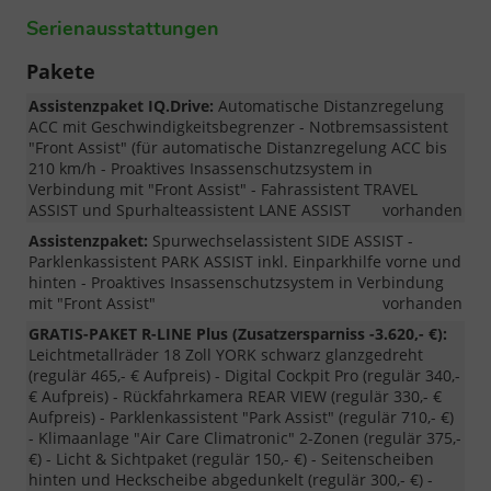
Serienausstattungen
Pakete
Assistenzpaket IQ.Drive:
Automatische Distanzregelung
ACC mit Geschwindigkeitsbegrenzer - Notbremsassistent
"Front Assist" (für automatische Distanzregelung ACC bis
210 km/h - Proaktives Insassenschutzsystem in
Verbindung mit "Front Assist" - Fahrassistent TRAVEL
ASSIST und Spurhalteassistent LANE ASSIST
vorhanden
Assistenzpaket:
Spurwechselassistent SIDE ASSIST -
Parklenkassistent PARK ASSIST inkl. Einparkhilfe vorne und
hinten - Proaktives Insassenschutzsystem in Verbindung
mit "Front Assist"
vorhanden
GRATIS-PAKET R-LINE Plus (Zusatzersparniss -3.620,- €):
Leichtmetallräder 18 Zoll YORK schwarz glanzgedreht
(regulär 465,- € Aufpreis) - Digital Cockpit Pro (regulär 340,-
€ Aufpreis) - Rückfahrkamera REAR VIEW (regulär 330,- €
Aufpreis) - Parklenkassistent "Park Assist" (regulär 710,- €)
- Klimaanlage "Air Care Climatronic" 2-Zonen (regulär 375,-
€) - Licht & Sichtpaket (regulär 150,- €) - Seitenscheiben
hinten und Heckscheibe abgedunkelt (regulär 300,- €) -