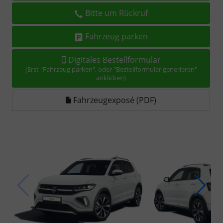
Bitte um Rückruf
Fahrzeug parken
Digitales Bestellformular
(Erst "Fahrzeug parken", oder "Bestellformular generieren"
anklicken)
Fahrzeugexposé (PDF)