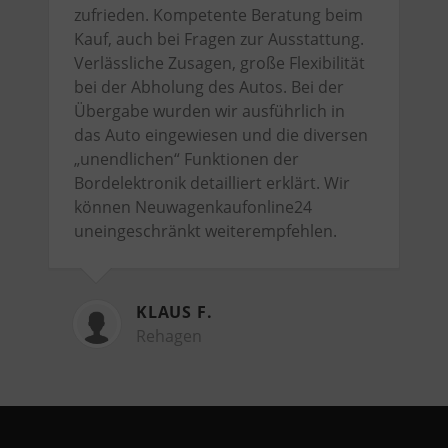
zufrieden. Kompetente Beratung beim
Kauf, auch bei Fragen zur Ausstattung.
Verlässliche Zusagen, große Flexibilität
bei der Abholung des Autos. Bei der
Übergabe wurden wir ausführlich in
das Auto eingewiesen und die diversen
„unendlichen“ Funktionen der
Bordelektronik detailliert erklärt. Wir
können Neuwagenkaufonline24
uneingeschränkt weiterempfehlen.
KLAUS F.
Rehagen