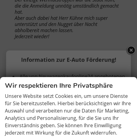
die die Anmeldung unnötig umständlich gemacht
hat.
Aber auch dabei hat Herr Kühne mich super
unterstützt und den Nugget über Nacht
abholbereit machen lassen.
Jederzeit wieder!
Erich Adolf
-
08.02.2023
Information zur E-Auto Förderung!
Ich bin im vollen Umfang zufrieden und wurde
Alle von Neuwagenkaufonline24 angebotenen
immer sehr gut betreut es war ein Neukauf ,Ford
Wir respektieren Ihre Privatsphäre
Elektrofahrzeuge erhalten KEINE vorherige
Nugget, Profis eben . Es war zwar Geduld gefragt
Zulassung.
wegen der langen Lieferzeit, das war aber von
Unsere Website setzt Cookies ein, um unsere Dienste
vorneweg klar und war mir auch bewusst gesagt
für Sie bereitzustellen. Hierbei berücksichtigen wir Ihre
worden ein großes Danke.
Die Erstzulassung findet somit in Deutschland
Auswahl und verarbeiten nur die Daten für Marketing,
statt.
Analytics und Personalisierung, für die Sie uns Ihr
Einverständnis geben. Sie können Ihre Einwilligung
Heike F.
-
24.01.2023
Nach den bisher vorliegenden Informationen
jederzeit mit Wirkung für die Zukunft widerrufen.