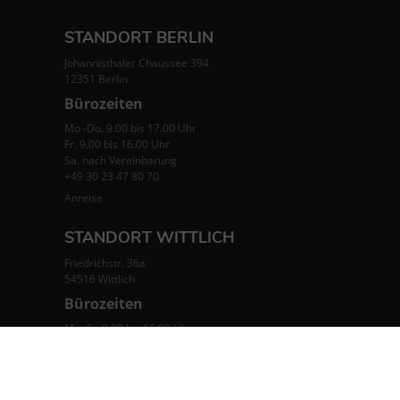
STANDORT BERLIN
Johannisthaler Chaussee 394
12351 Berlin
Bürozeiten
Mo -Do. 9.00 bis 17.00 Uhr
Fr. 9.00 bis 16.00 Uhr
Sa. nach Vereinbarung
+49 30 23 47 80 70
Anreise
STANDORT WITTLICH
Friedrichstr. 36a
54516 Wittlich
Bürozeiten
Mo -Fr. 8.00 bis 16.00 Uhr
Sa. nach Vereinbarung
+49 6571 953 47 47
Anreise