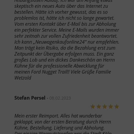
reibungslosen Ablauf. Ich war am Anfang etwas
skeptisch ein neues Auto über das Internet zu
bestellen. Hätte ich vorher gewusst, das es so
problemlos ist, hätte ich nicht so lange gewartet.
Vom ersten Kontakt über E-Mail bis zur Abholung
ein perfekter Service. Meine E-Mails wurden immer
sehr zeitnah zur vollen Zufriedenheit beantwortet.
Ich kann „Neuwagenkaufonline24“ nur empfehlen.
Man trägt kein Risiko, da die Bezahlung erst zum
Zeitpunkt der Übergabe erfolgen muss. Ein ganz
großes Lob und ein dickes Dankeschön an Herrn
Kühne für die professionelle Abwicklung für
meinen Ford Nugget Trail!! Viele Grüße Familie
Wetzold
Stefan Persel
-
08.02.2023
Mein erster Reimport. Alles hat wunderbar
geklappt, von der ersten Beratung durch Herrn
Kühne, Bestellung, Lieferung und Abholung.
Der einzige Wermutstropfen war die Stadt Köln,