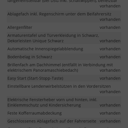
längeneinstellbar (bei DSG inkl. Schaltwippen), beheizbar
vorhanden
Ablagefach inkl. Regenschirm unter dem Beifahrersitz
vorhanden
Allergenfilter
vorhanden
Armaturentafel und Türverkleidung in Schwarz,
Dekorleisten Unique Schwarz
vorhanden
Automatische Innenspiegelabblendung
vorhanden
Bodenbelag in Schwarz
vorhanden
Brillenfach am Dachhimmel (entfällt in Verbindung mit
elektrischem Panoramaschiebedach)
vorhanden
Easy Start (Start-Stopp-Taste)
vorhanden
Einstellbare Lendenwirbelstützen in den Vordersitzen
vorhanden
Elektrische Fensterheber vorn und hinten, inkl.
Einklemmschutz und Kindersicherung
vorhanden
Feste Kofferraumabdeckung
vorhanden
Geschlossenes Ablagefach auf der Fahrerseite
vorhanden