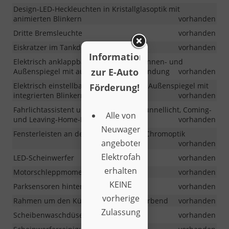
Design-LED-Heckleuchten in Kristallglasoptik mit
animierten Blinkern
vorhanden
Dritte Bremsleuchte
vorhanden
Eiskratzer im Tankdeckel
vorhanden
Information
Elektrisch anklappbare Außenspiegel, Innen- und
zur E-Auto
Außenspiegel mit automatischer Abblendung
vorhanden
Elektrisch einstellbare und beheizbare Außenspiegel mit
Förderung!
integrierten Blinkern
vorhanden
Fahrlichtassistent und Regensensor (Tunnellicht, Coming-
Alle von
und Leaving-Home-Funktion)
vorhanden
Neuwagenkaufonline24
Fensterleisten an den Seitenfenstern- Chromoptik
angebotenen
vorhanden
Elektrofahrzeuge
LED-Scheinwerfer
vorhanden
erhalten
Motorschleppmomentregelung (MSR)
vorhanden
KEINE
Parksensoren hinten
vorhanden
vorherige
Rahmen um den Kühlergrill – chrom farbend
vorhanden
Zulassung.
Scheibenwaschdüsen beheizbar
vorhanden