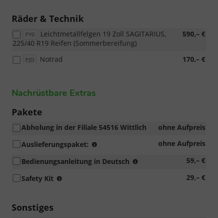
Räder & Technik
Leichtmetallfelgen 19 Zoll SAGITARIUS,
590,– €
PY0
225/40 R19 Reifen (Sommerbereifung)
Notrad
170,– €
PJD
Nachrüstbare Extras
Pakete
Abholung in der Filiale 54516 Wittlich
ohne Aufpreis
Fahrzeugaufbereitung
ohne Aufpreis
Auslieferungspaket:
(entfolieren,
Serienanleitung
59,– €
Bedienungsanleitung in Deutsch
Fahreugreinigung),
in
Einstellen
Warnweste,
29,– €
Safety Kit
Landessprache
von
Verbandstasche
des
Radio/Navigation
und
Herkunftlandes
und
Warnweste
Sonstiges
(notwendig
Bordcomputer,
in
wegen
Montage