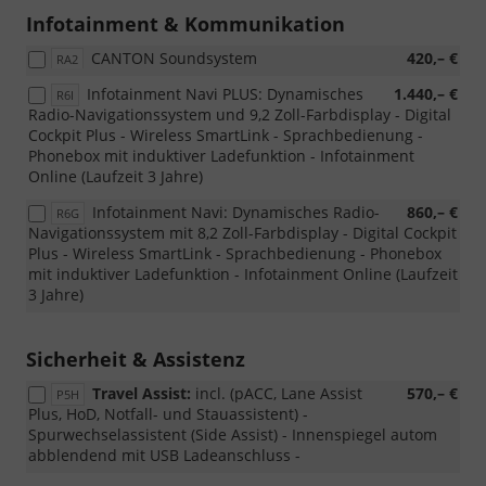
nicht
Infotainment & Kommunikation
in
Verbindung
CANTON Soundsystem
420,– €
RA2
mit
Reservenotrad
Infotainment Navi PLUS: Dynamisches
1.440,– €
R6I
bestellbar
Radio-Navigationssystem und 9,2 Zoll-Farbdisplay - Digital
Cockpit Plus - Wireless SmartLink - Sprachbedienung -
Phonebox mit induktiver Ladefunktion - Infotainment
Online (Laufzeit 3 Jahre)
Infotainment Navi: Dynamisches Radio-
860,– €
R6G
Navigationssystem mit 8,2 Zoll-Farbdisplay - Digital Cockpit
Plus - Wireless SmartLink - Sprachbedienung - Phonebox
mit induktiver Ladefunktion - Infotainment Online (Laufzeit
3 Jahre)
Sicherheit & Assistenz
Travel Assist:
incl. (pACC, Lane Assist
570,– €
P5H
Plus, HoD, Notfall- und Stauassistent) -
Spurwechselassistent (Side Assist) - Innenspiegel autom
abblendend mit USB Ladeanschluss -