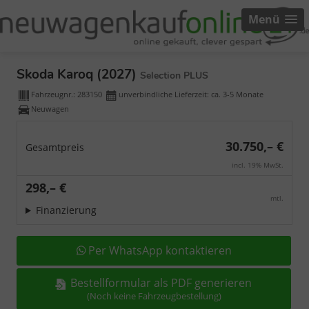
Menü
Skoda Karoq (2027)
Selection PLUS
Fahrzeugnr.:
283150
unverbindliche Lieferzeit: ca. 3-5 Monate
Neuwagen
30.750,– €
Gesamtpreis
incl. 19% MwSt.
298,– €
mtl.
Finanzierung
Per WhatsApp kontaktieren
Bestellformular als PDF generieren
(Noch keine Fahrzeugbestellung)