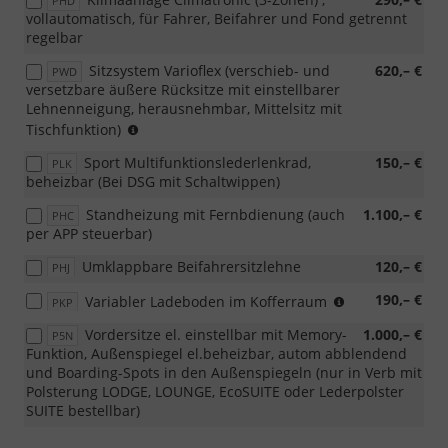
PHD
Aschenbecher
vollautomatisch, für Fahrer, Beifahrer und Fond getrennt
und
regelbar
Anzünder)
Sitzsystem Varioflex (verschieb- und
620,– €
PWD
versetzbare äußere Rücksitze mit einstellbarer
Lehnenneigung, herausnehmbar, Mittelsitz mit
Nicht
Tischfunktion)
in
Sport Multifunktionslederlenkrad,
150,– €
PLK
Verb
beheizbar (Bei DSG mit Schaltwippen)
mit
variablen
Standheizung mit Fernbdienung (auch
1.100,– €
PHC
Ladeboden
per APP steuerbar)
bestellbar
Umklappbare Beifahrersitzlehne
120,– €
PHJ
nicht
190,– €
Variabler Ladeboden im Kofferraum
PKP
in
Vordersitze el. einstellbar mit Memory-
1.000,– €
P5N
Verbindung
Funktion, Außenspiegel el.beheizbar, autom abblendend
mit
und Boarding-Spots in den Außenspiegeln (nur in Verb mit
Sitzsystem
Polsterung LODGE, LOUNGE, EcoSUITE oder Lederpolster
Varioflex,
SUITE bestellbar)
bei
4x4