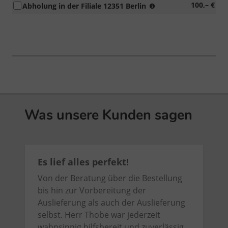
erhöhtes
100,– €
Abholung in der Filiale 12351 Berlin
praktischer
Garantiestempel)
Schilderhalter
Auslieferungsaufk
Kombitasche
mit
Klett-
Befestigungssystem
Was unsere Kunden sagen
Es lief alles perfekt!
Von der Beratung über die Bestellung
bis hin zur Vorbereitung der
Auslieferung als auch der Auslieferung
selbst. Herr Thobe war jederzeit
wahnsinnig hilfsbereit und zuverlässig.