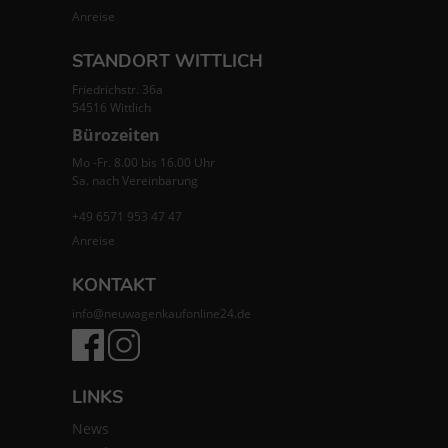
Anreise
STANDORT WITTLICH
Friedrichstr. 36a
54516 Wittlich
Bürozeiten
Mo -Fr. 8.00 bis 16.00 Uhr
Sa. nach Vereinbarung
+49 6571 953 47 47
Anreise
KONTAKT
info@neuwagenkaufonline24.de
LINKS
News