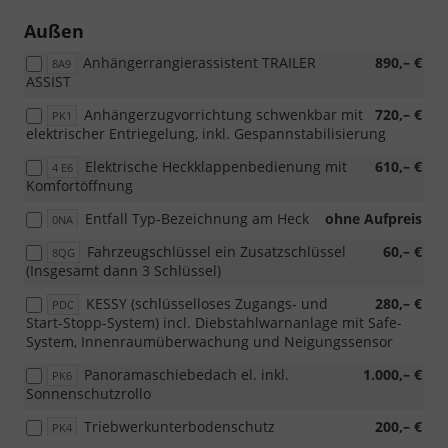
Außen
Anhängerrangierassistent TRAILER
890,– €
8A9
ASSIST
Anhängerzugvorrichtung schwenkbar mit
720,– €
PK1
elektrischer Entriegelung, inkl. Gespannstabilisierung
Elektrische Heckklappenbedienung mit
610,– €
4 E6
Komfortöffnung
Entfall Typ-Bezeichnung am Heck
ohne Aufpreis
0NA
Fahrzeugschlüssel ein Zusatzschlüssel
60,– €
8QG
(Insgesamt dann 3 Schlüssel)
KESSY (schlüsselloses Zugangs- und
280,– €
PDC
Start-Stopp-System) incl. Diebstahlwarnanlage mit Safe-
System, Innenraumüberwachung und Neigungssensor
Panoramaschiebedach el. inkl.
1.000,– €
PK6
Sonnenschutzrollo
Triebwerkunterbodenschutz
200,– €
PK4