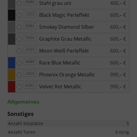
Stahl grau uni
400,– €
M3M3
Black Magic Perleffekt
600,– €
1Z1Z
Smokey Diamond Silber
600,– €
B3B3
Graphite Grau Metallic
600,– €
5X5X
Moon Weiß Perleffekt
600,– €
2Y2Y
Race Blue Metallic
600,– €
8X8X
Phoenix Orange Metallic
990,– €
2X2X
Velvet Rot Metallic
990,– €
K1K1
Allgemeines
Sonstiges
Anzahl Sitzplätze
5
Anzahl Türen
5-türig