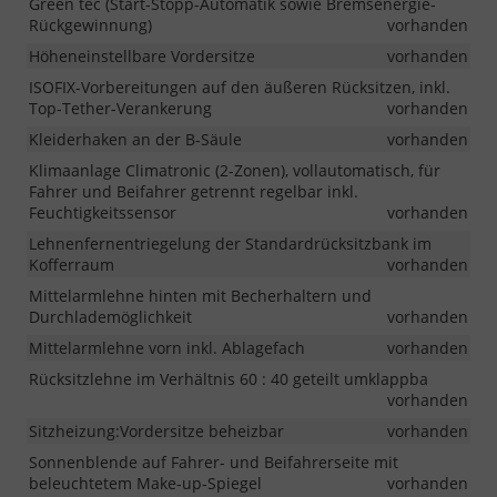
Green tec (Start-Stopp-Automatik sowie Bremsenergie-
Rückgewinnung)
vorhanden
Höheneinstellbare Vordersitze
vorhanden
ISOFIX-Vorbereitungen auf den äußeren Rücksitzen, inkl.
Top-Tether-Verankerung
vorhanden
Kleiderhaken an der B-Säule
vorhanden
Klimaanlage Climatronic (2-Zonen), vollautomatisch, für
Fahrer und Beifahrer getrennt regelbar inkl.
Feuchtigkeitssensor
vorhanden
Lehnenfernentriegelung der Standardrücksitzbank im
Kofferraum
vorhanden
Mittelarmlehne hinten mit Becherhaltern und
Durchlademöglichkeit
vorhanden
Mittelarmlehne vorn inkl. Ablagefach
vorhanden
Rücksitzlehne im Verhältnis 60 : 40 geteilt umklappba
vorhanden
Sitzheizung:Vordersitze beheizbar
vorhanden
Sonnenblende auf Fahrer- und Beifahrerseite mit
beleuchtetem Make-up-Spiegel
vorhanden