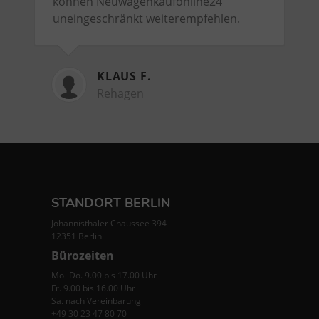
können Neuwagenkaufonline24
uneingeschränkt weiterempfehlen.
KLAUS F.
Rehagen
STANDORT BERLIN
Johannisthaler Chaussee 394
12351 Berlin
Bürozeiten
Mo -Do. 9.00 bis 17.00 Uhr
Fr. 9.00 bis 16.00 Uhr
Sa. nach Vereinbarung
+49 30 23 47 80 70