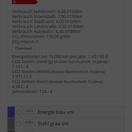
Verbrauch kombiniert:
6,20 l/100km
Verbrauch Innenstadt:
7,90 l/100km
Verbrauch Stadtrand:
6,00 l/100km
Verbrauch Landstraße:
5,30 l/100km
Verbrauch Autobahn:
6,40 l/100km
CO
-Emissionen:
139,00 g/km
2
CO
-Klasse:
E
2
Download
Energiekosten bei 15.000 km pro Jahr:
1.621,92 €
CO2 Kosten (niedrig)
:
(Kosten Durchschnitt 10 Jahre)
1.251,- €
CO2 Kosten (mittel)
:
(Kosten Durchschnitt 10 Jahre)
2.971,12 €
CO2 Kosten (hoch)
:
(Kosten Durchschnitt 10 Jahre)
4.587,- €
Jahressteuer:
124,- €
Energie blau uni
K4K4
Stahl grau uni
M3M3