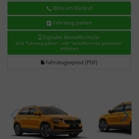
Bitte um Rückruf
Fahrzeug parken
Digitales Bestellformular
(Erst "Fahrzeug parken", oder "Bestellformular generieren"
anklicken)
Fahrzeugexposé (PDF)