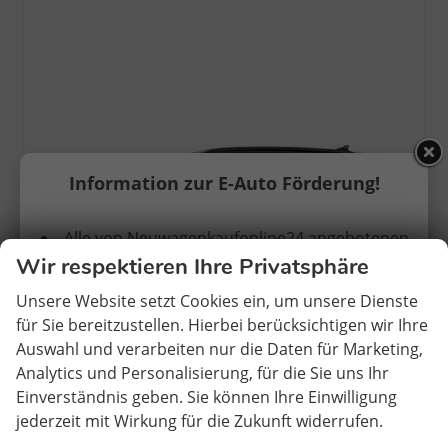
Information zur E-Auto Förderung!
Alle von Neuwagenkaufonline24 angebotenen
ab 431,– € mtl.
Wir respektieren Ihre Privatsphäre
Elektrofahrzeuge erhalten KEINE vorherige
Zulassung.
Unsere Website setzt Cookies ein, um unsere Dienste
Skoda Superb Combi (2026.1)
für Sie bereitzustellen. Hierbei berücksichtigen wir Ihre
2.0 TDI 150 PS
Die Erstzulassung findet somit in Deutschland
Auswahl und verarbeiten nur die Daten für Marketing,
Sportline PLUS
statt.
Analytics und Personalisierung, für die Sie uns Ihr
unverbindliche Lieferzeit: ca. 3-5 Monate
Neuwagen
Einverständnis geben. Sie können Ihre Einwilligung
Fahrzeugnr.
283761
Getriebe
Doppelkupplungsgetriebe (DSG)
jederzeit mit Wirkung für die Zukunft widerrufen.
Nach den bisher vorliegenden Informationen
Kraftstoff
Diesel
Wählbar