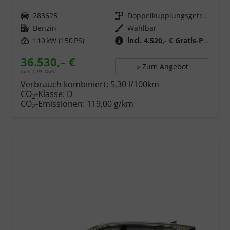
Fahrzeugnr.
283625
Getriebe
Doppelkupplungsgetriebe (DSG)
Kraftstoff
Benzin
Wählbar
Leistung
110 kW (150 PS)
incl. 4.520,- € Gratis-Paket
36.530,– €
» Zum Angebot
incl. 19% MwSt.
Verbrauch kombiniert:
5,30 l/100km
CO
-Klasse:
D
2
CO
-Emissionen:
119,00 g/km
2