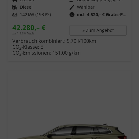
Kraftstoff
Diesel
Wählbar
Leistung
142 kW (193 PS)
incl. 4.520,- € Gratis-Paket
42.280,– €
» Zum Angebot
incl. 19% MwSt.
Verbrauch kombiniert:
5,70 l/100km
CO
-Klasse:
E
2
CO
-Emissionen:
151,00 g/km
2