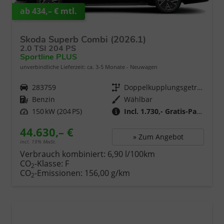
ab 434,– € mtl.
Skoda Superb Combi (2026.1)
2.0 TSI 204 PS
Sportline PLUS
unverbindliche Lieferzeit: ca. 3-5 Monate
Neuwagen
Fahrzeugnr.
283759
Getriebe
Doppelkupplungsgetriebe (DSG)
Kraftstoff
Benzin
Wählbar
Leistung
150 kW (204 PS)
Incl. 1.730,- Gratis-Paket
44.630,– €
» Zum Angebot
incl. 19% MwSt.
Verbrauch kombiniert:
6,90 l/100km
CO
-Klasse:
F
2
CO
-Emissionen:
156,00 g/km
2