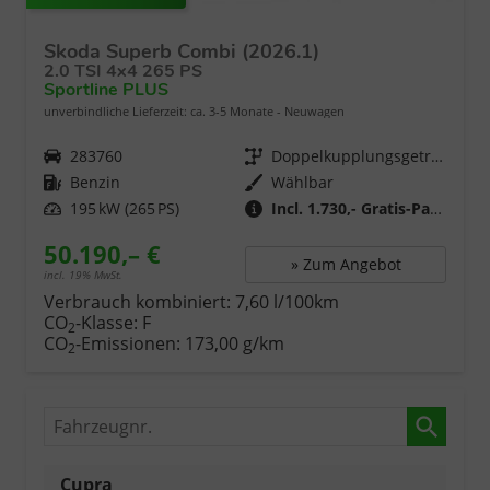
Skoda Superb Combi (2026.1)
2.0 TSI 4x4 265 PS
Sportline PLUS
unverbindliche Lieferzeit: ca. 3-5 Monate
Neuwagen
Fahrzeugnr.
283760
Getriebe
Doppelkupplungsgetriebe (DSG)
Kraftstoff
Benzin
Wählbar
Leistung
195 kW (265 PS)
Incl. 1.730,- Gratis-Paket
50.190,– €
» Zum Angebot
incl. 19% MwSt.
Verbrauch kombiniert:
7,60 l/100km
CO
-Klasse:
F
2
CO
-Emissionen:
173,00 g/km
2
Fahrzeugnr.
Cupra