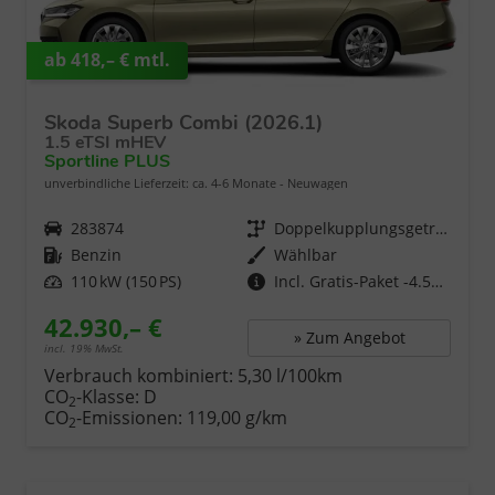
ab 418,– € mtl.
Skoda Superb Combi (2026.1)
1.5 eTSI mHEV
Sportline PLUS
unverbindliche Lieferzeit: ca. 4-6 Monate
Neuwagen
Fahrzeugnr.
283874
Getriebe
Doppelkupplungsgetriebe (DSG)
Kraftstoff
Benzin
Wählbar
Leistung
110 kW (150 PS)
Incl. Gratis-Paket -4.520,- €
42.930,– €
» Zum Angebot
incl. 19% MwSt.
Verbrauch kombiniert:
5,30 l/100km
CO
-Klasse:
D
2
CO
-Emissionen:
119,00 g/km
2