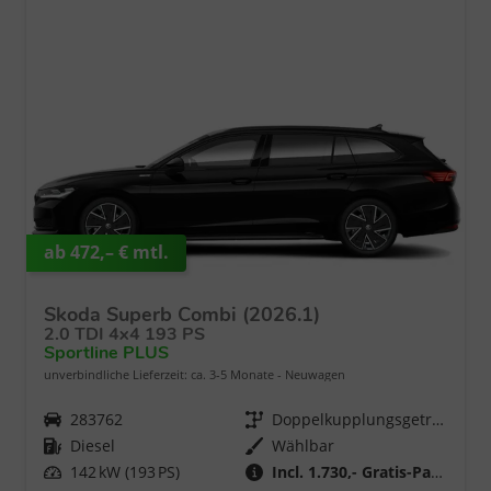
ab 472,– € mtl.
Skoda Superb Combi (2026.1)
2.0 TDI 4x4 193 PS
Sportline PLUS
unverbindliche Lieferzeit: ca. 3-5 Monate
Neuwagen
Fahrzeugnr.
283762
Getriebe
Doppelkupplungsgetriebe (DSG)
Kraftstoff
Diesel
Wählbar
Leistung
142 kW (193 PS)
Incl. 1.730,- Gratis-Paket