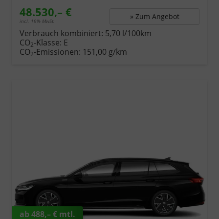
48.530,– €
» Zum Angebot
incl. 19% MwSt.
Verbrauch kombiniert:
5,70 l/100km
CO
-Klasse:
E
2
CO
-Emissionen:
151,00 g/km
2
ab 488,– € mtl.