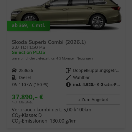
ab 369,– € mtl.
Skoda Superb Combi (2026.1)
2.0 TDI 150 PS
Selection PLUS
unverbindliche Lieferzeit: ca. 4-5 Monate
Neuwagen
Fahrzeugnr.
283626
Getriebe
Doppelkupplungsgetriebe (DSG)
Kraftstoff
Diesel
Wählbar
Leistung
110 kW (150 PS)
incl. 4.520,- € Gratis-Paket
37.890,– €
» Zum Angebot
incl. 19% MwSt.
Verbrauch kombiniert:
5,00 l/100km
CO
-Klasse:
D
2
CO
-Emissionen:
130,00 g/km
2