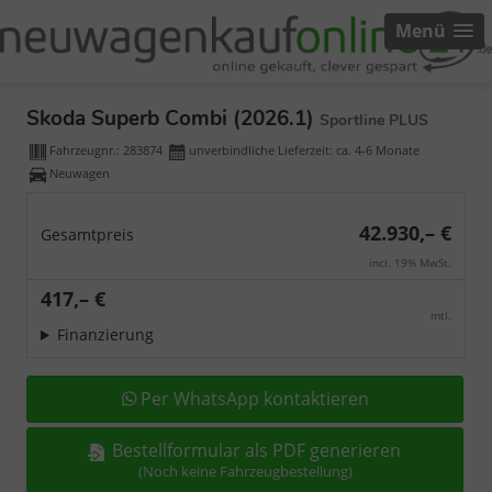
Menü
Skoda Superb Combi (2026.1)
Sportline PLUS
Fahrzeugnr.:
283874
unverbindliche Lieferzeit: ca. 4-6 Monate
Neuwagen
42.930,– €
Gesamtpreis
incl. 19% MwSt.
417,– €
mtl.
Finanzierung
Per WhatsApp kontaktieren
Bestellformular als PDF generieren
(Noch keine Fahrzeugbestellung)