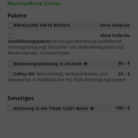
Nachrüstbare Extras
Pakete
ABHOLUNG 54516 Wittlich
ohne Aufpreis
ohne Aufpreis
Auslieferungspaket:
Fahrzeugaufbereitung (entfolieren,
Fahreugreinigung), Einstellen von Radio/Navigation und
Bordcomputer, Schilderhalter.
Original
59,– €
Bedienungsanleitung in Deutsch
immer
Safety-Kit:
Warndreieck, Verbandskasten und
29,– €
in
Warnweste in Kombitasche mit Klett-Befestigungssystem
Landessprache
aufgrund
Garantiestempel
Sonstiges
in
der
erhöhtes
100,– €
Abholung in der Filiale 12351 Berlin
Originalanleitung
Auslieferungsaufk