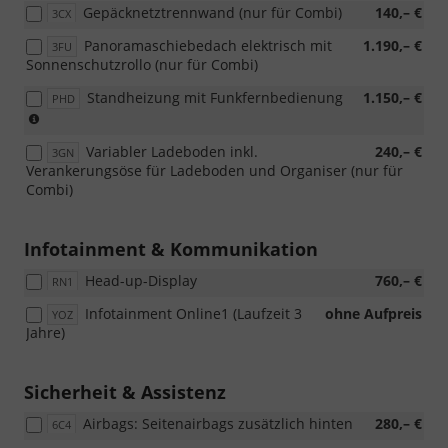
Gepäcknetztrennwand (nur für Combi)
140,– €
3CX
Panoramaschiebedach elektrisch mit
1.190,– €
3FU
Sonnenschutzrollo (nur für Combi)
Standheizung mit Funkfernbedienung
1.150,– €
PHD
NICHT
bei
Variabler Ladeboden inkl.
240,– €
iV
3GN
Verankerungsöse für Ladeboden und Organiser (nur für
Version
Combi)
bestellbar
Infotainment & Kommunikation
Head-up-Display
760,– €
RN1
Infotainment Online1 (Laufzeit 3
ohne Aufpreis
YOZ
Jahre)
Sicherheit & Assistenz
Airbags: Seitenairbags zusätzlich hinten
280,– €
6C4