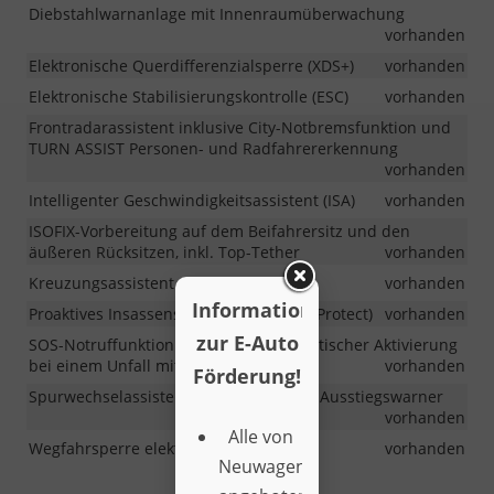
Diebstahlwarnanlage mit Innenraumüberwachung
vorhanden
Elektronische Querdifferenzialsperre (XDS+)
vorhanden
Elektronische Stabilisierungskontrolle (ESC)
vorhanden
Frontradarassistent inklusive City-Notbremsfunktion und
TURN ASSIST Personen- und Radfahrererkennung
vorhanden
Intelligenter Geschwindigkeitsassistent (ISA)
vorhanden
ISOFIX-Vorbereitung auf dem Beifahrersitz und den
äußeren Rücksitzen, inkl. Top-Tether
vorhanden
Kreuzungsassistent (Crossroad Assist)
vorhanden
Information
Proaktives Insassenschutsystem (Crew Protect)
vorhanden
zur E-Auto
SOS-Notruffunktion (eCall, inkl. automatischer Aktivierung
bei einem Unfall mit Airbagauslösung)
vorhanden
Förderung!
Spurwechselassistent SIDE ASSIST und Ausstiegswarner
vorhanden
Alle von
Wegfahrsperre elektronisch
vorhanden
Neuwagenkaufonline24