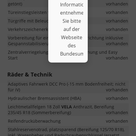
getönt)
vorhanden
Informationen
Türeinstiegsleisten vorn
vorhanden
entnehmen
Sie bitte
Türgriffe mit Beleuchtung außen
vorhanden
auf der
Verkehrszeichenerkennung
vorhanden
Webseite
Vorbereitung für eine Anhängerzugvorrichtung inklusive
Gespannstabilisierung
vorhanden
des
Zentralverriegelung mit Funkfernbedienung und Easy
Bundesumweltministerium.
Start
vorhanden
Räder & Technik
Adaptives Fahrwerk DCC Pro (-15 mm Bodenfreiheit; nicht
für iV)
vorhanden
Hydraulischer Bremsassistent (HBA)
vorhanden
Leichtmetallfelgen 18 Zoll
VELA
Anthrazit, Bereifung
235/45 R18 (Sommerbereifung)
vorhanden
Reifendrucküberwachung
vorhanden
Stahlreservenotrad, platzsparend (Bereifung 125/70 R18),
inkl. Wagenheber und Radschraubenschlüssel (ersetzt