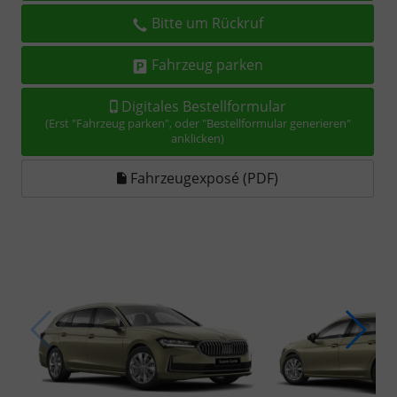
Bitte um Rückruf
Fahrzeug parken
Digitales Bestellformular
(Erst "Fahrzeug parken", oder "Bestellformular generieren"
anklicken)
Fahrzeugexposé (PDF)