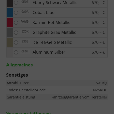
Ebony-Schwarz Metallic
670,– €
0E0E
Cobalt blue
670,– €
0A0A
Karmin-Rot Metallic
670,– €
W0W0
Graphite Grau Metallic
670,– €
5X5X
Ice Tea-Gelb Metallic
670,– €
S3S3
Aluminium Silber
670,– €
0F0F
Allgemeines
Sonstiges
Anzahl Türen
5-türig
Codes: Hersteller-Code
NZ5RDD
Garantieleistung
Fahrzeuggarantie vom Hersteller
Serienausstattungen