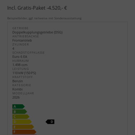
Incl. Gratis-Paket -4.520,- €
Beispielbilder, ggf. teilweise mit Sonderausstattung
GETRIEBE
Doppelkupplungsgetriebe (DSG)
ANTRIEBSACHSE
Frontantrieb
ZYLINDER
4
SCHADSTOFFKLASSE
Euro 6 EA
HUBRAUM
1.498 ccm
LEISTUNG
110 kW (150 PS)
KRAFTSTOFF
Benzin
KATEGORIE
Kombi
MODELLJAHR
2026