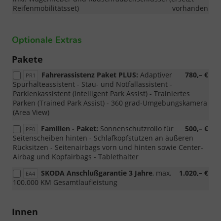
Reifenmobilitätsset)
vorhanden
Optionale Extras
Pakete
Fahrerassistenz Paket PLUS:
Adaptiver
780,– €
PR1
Spurhalteassistent - Stau- und Notfallassistent -
Parklenkassistent (Intelligent Park Assist) - Trainiertes
Parken (Trained Park Assist) - 360 grad-Umgebungskamera
(Area View)
Familien - Paket:
Sonnenschutzrollo für
500,– €
PF0
Seitenscheiben hinten - Schlafkopfstützen an äußeren
Rücksitzen - Seitenairbags vorn und hinten sowie Center-
Airbag und Kopfairbags - Tablethalter
SKODA Anschlußgarantie 3 Jahre
, max.
1.020,– €
EA4
100.000 KM Gesamtlaufleistung
Innen