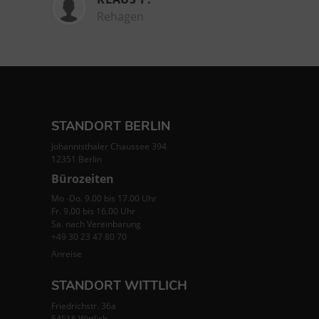
Rehagen
STANDORT BERLIN
Johannisthaler Chaussee 394
12351 Berlin
Bürozeiten
Mo -Do. 9.00 bis 17.00 Uhr
Fr. 9.00 bis 16.00 Uhr
Sa. nach Vereinbarung
+49 30 23 47 80 70
Anreise
STANDORT WITTLICH
Friedrichstr. 36a
54516 Wittlich