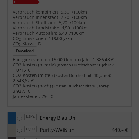
Verbrauch kombiniert:
5,30 l/100km
Verbrauch Innenstadt:
7,20 l/100km
Verbrauch Stadtrand:
5,20 l/100km
Verbrauch Landstraße:
4,50 l/100km
Verbrauch Autobahn:
5,40 l/100km
CO
-Emissionen:
119,00 g/km
2
CO
-Klasse:
D
2
Download
Energiekosten bei 15.000 km pro Jahr:
1.386,48 €
CO2 Kosten (niedrig)
:
(Kosten Durchschnitt 10 Jahre)
1.071,- €
CO2 Kosten (mittel)
:
(Kosten Durchschnitt 10 Jahre)
2.543,62 €
CO2 Kosten (hoch)
:
(Kosten Durchschnitt 10 Jahre)
3.927,- €
Jahressteuer:
79,- €
Energy Blau Uni
K4K4
Purity-Weiß uni
440,– €
0Q0Q