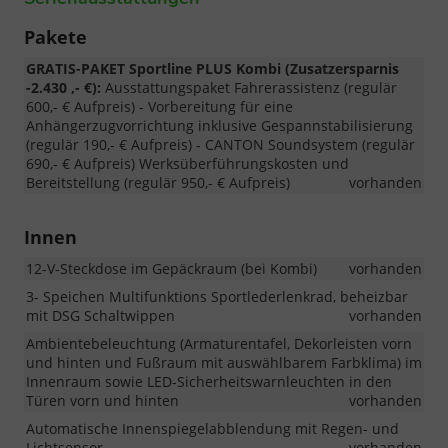
Pakete
GRATIS-PAKET Sportline PLUS Kombi (Zusatzersparnis
-2.430 ,- €):
Ausstattungspaket Fahrerassistenz (regulär
600,- € Aufpreis) - Vorbereitung für eine
Anhängerzugvorrichtung inklusive Gespannstabilisierung
(regulär 190,- € Aufpreis) - CANTON Soundsystem (regulär
690,- € Aufpreis) Werksüberführungskosten und
Bereitstellung (regulär 950,- € Aufpreis)
vorhanden
Innen
12-V-Steckdose im Gepäckraum (bei Kombi)
vorhanden
3- Speichen Multifunktions Sportlederlenkrad, beheizbar
mit DSG Schaltwippen
vorhanden
Ambientebeleuchtung (Armaturentafel, Dekorleisten vorn
und hinten und Fußraum mit auswählbarem Farbklima) im
Innenraum sowie LED-Sicherheitswarnleuchten in den
Türen vorn und hinten
vorhanden
Automatische Innenspiegelabblendung mit Regen- und
Lichtsensor
vorhanden