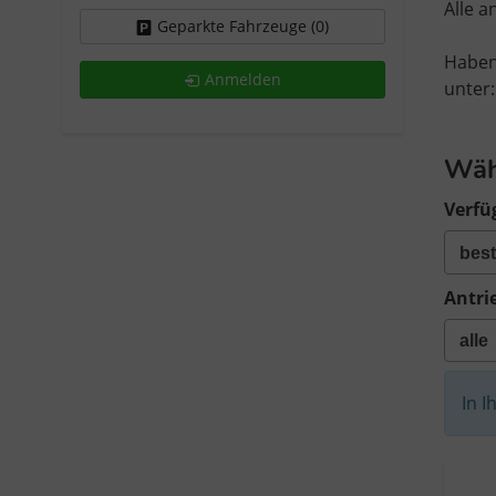
Alle 
Geparkte Fahrzeuge (
0
)
Haben
Anmelden
unter:
Wäh
Verfü
Antri
In I