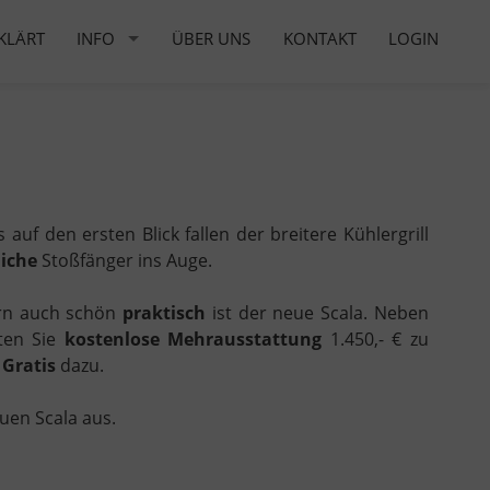
KLÄRT
INFO
ÜBER UNS
KONTAKT
LOGIN
ts auf den ersten Blick fallen der breitere Kühlergrill
liche
Stoßfänger ins Auge.
ern auch schön
praktisch
ist der neue Scala. Neben
ten Sie
kostenlose Mehrausstattung
1.450,- € zu
)
Gratis
dazu.
euen Scala aus.