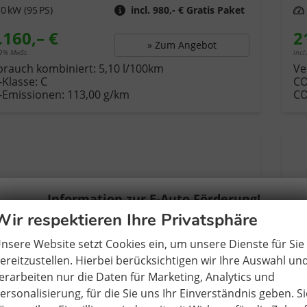
0 kW (95 PS)
incl. 980,- € Gratis Paket
Leistung
.160,– €
2
» Zum Angebot
19% MwSt.
incl
brauch kombiniert:
5,10 l/100km
Ve
-Klasse:
C
C
-Emissionen:
113,00 g/km
C
Information zur E-Auto Förderung!
Wir respektieren Ihre Privatsphäre
Alle von Neuwagenkaufonline24 angebotenen
nsere Website setzt Cookies ein, um unsere Dienste für Sie
Elektrofahrzeuge erhalten KEINE vorherige Zulassung.
ereitzustellen. Hierbei berücksichtigen wir Ihre Auswahl un
erarbeiten nur die Daten für Marketing, Analytics und
Die Erstzulassung findet somit in Deutschland statt.
ersonalisierung, für die Sie uns Ihr Einverständnis geben. Si