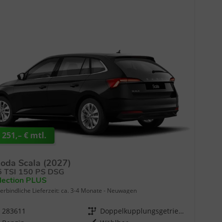
 251,– € mtl.
oda Scala (2027)
5 TSI 150 PS DSG
lection PLUS
erbindliche Lieferzeit: ca. 3-4 Monate
Neuwagen
283611
Getriebe
Doppelkupplungsgetriebe (DSG)