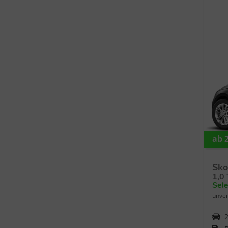
ab 2
Sko
1,0
Sel
unver
Fahrzeugnr.