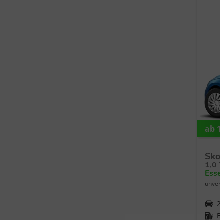
ab 1
Sko
1,0
Ess
unver
Fahrzeugnr.
Kraftstoff