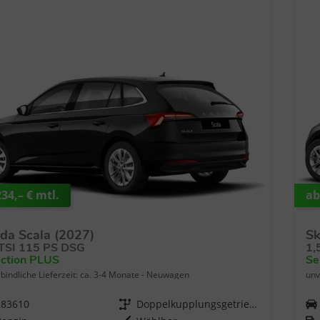
34,– € mtl.
ab
da Scala (2027)
Sk
 TSI 115 PS DSG
1,
ection PLUS
Se
bindliche Lieferzeit: ca. 3-4 Monate
Neuwagen
unv
283610
Getriebe
Doppelkupplungsgetriebe (DSG)
Fahrzeugnr.