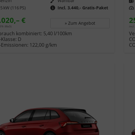
Benzin
Wählbar
Kraftstof
5 kW (116 PS)
Incl. 3.440,- Gratis-Paket
Leistung
.020,– €
2
» Zum Angebot
19% MwSt.
incl
brauch kombiniert:
5,40 l/100km
Ve
-Klasse:
D
C
-Emissionen:
122,00 g/km
C