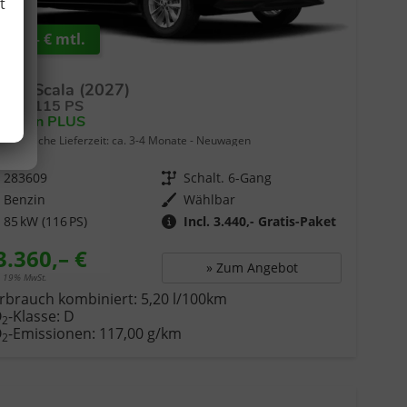
t
 227,– € mtl.
die
en.
oda Scala (2027)
0 TSI 115 PS
lection PLUS
erbindliche Lieferzeit: ca. 3-4 Monate
Neuwagen
283609
Getriebe
Schalt. 6-Gang
f
Benzin
Wählbar
85 kW (116 PS)
Incl. 3.440,- Gratis-Paket
3.360,– €
» Zum Angebot
. 19% MwSt.
rbrauch kombiniert:
5,20 l/100km
O
-Klasse:
D
2
O
-Emissionen:
117,00 g/km
2