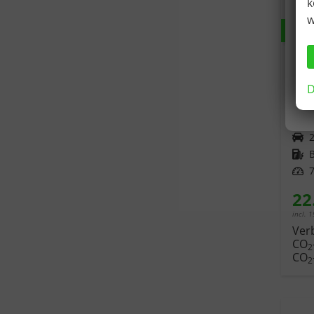
k
w
ab 2
Sko
1,0
D
Sel
unver
Fahrzeugnr.
Kraftstoff
Leistung
7
22
incl. 
Ver
CO
2
CO
2