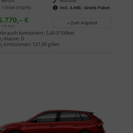
f
Benzin
Wählbar
110 kW (150 PS)
Incl. 3.440,- Gratis-Paket
5.770,– €
» Zum Angebot
. 19% MwSt.
rbrauch kombiniert:
5,40 l/100km
O
-Klasse:
D
2
O
-Emissionen:
121,00 g/km
2