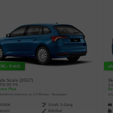
96,– € mtl.
ab
da Scala (2027)
Sk
 TSI 95 PS
1,
ence Plus
Es
bindliche Lieferzeit: ca. 3-4 Monate
Neuwagen
unv
283606
Getriebe
Schalt. 5-Gang
Fahrzeugnr.
Benzin
Wählbar
Kraftstof