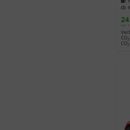
Kraftstoff
Leistung
8
24
incl. 
Ver
CO
2
CO
2