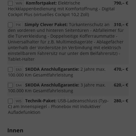
Komfortpaket:
Elektrische
790,– €
WIN
Heckklappenbedienung mit Komfortöffnung - Digital
Cockpit Plus (virtuelles Cockpit 10,2 Zoll)
Simply Clever Paket:
Türkantenschutz an
310,– €
PIK
den vorderen und hinteren Seitentüren - Abfalleimer für
die Türverkleidung - Doppelseitige Kofferraummatte -
Universalhalter für z.B. Multimediageräte - Ablagefächer
unterhalb der Vordersitze (in Verbindung mit elektrisch
einstellbarem Fahrersitz nur unter dem Beifahrersitz) -
Tablet-Halter
SKODA Anschlußgarantie:
2 Jahre max.
470,– €
EA3
100.000 Km Gesamtfahrleistung
SKODA Anschlußgarantie:
3 Jahre max.
620,– €
EA4
100.000 Km Gesamtfahrleistung
Technik-Paket:
USB-Ladeanschluss (Typ-
280,– €
WIS
C) am Innenspiegel - Phonebox mit induktiver
Aufladefunktion
Innen