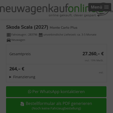
Menü
Skoda Scala (2027)
Monte Carlo Plus
Fahrzeugnr.:
283796
unverbindliche Lieferzeit: ca. 3-5 Monate
Neuwagen
27.260,– €
Gesamtpreis
incl. 19% MwSt.
264,– €
mtl.
Finanzierung
Per WhatsApp kontaktieren
Bestellformular als PDF generieren
(Noch keine Fahrzeugbestellung)