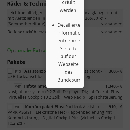
erfüllt
Räder & Technik
werden.
Leichtmetallfelgen 17 Zoll KAJAM, Schwarz, glanzgedreht,
mit Aeroblenden in Schwarz, Bereifung 205/50 R17
(Sommerbereifung)
vorhanden
Detailierte
Reifendrucküberwachung (TPM)
vorhanden
Informationen
entnehmen
Sie bitte
Optionale Extras
auf der
Pakete
Webseite
Assistenzpaket:
Spurwechselassistent -
360,– €
des
PYB
USB-Ladeanschluss (Typ-C) am Innenspiegel
Bundesumweltministerium.
Infotainment Paket:
1.340,– €
WIT
Navigationssystem (9,2 Zoll -Display) - Digital Cockpit Plus
(virtuelles Cockpit 10,2 Zoll) - Web Radio - Sprachsteuerung
Komfortpaket Plus:
Parklenk Assistent
910,– €
WIO
PARK ASSIST - Elektrische Heckklappenbedienung mit
Komfortöffnung - Digital Cockpit Plus (virtuelles Cockpit
10,2 Zoll)