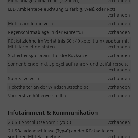
Klimaanlage Climatronic (2-Zonen)
vorhanden
LED-Ambientebeleuchtung (2-farbig, Weiß oder Rot)
vorhanden
Mittealarmlehne vorn
vorhanden
Regenschirmablage in der Fahrertür
vorhanden
Rücksitzlehne im Verhältnis 60 : 40 geteilt umklappbar mit
Mittelarmlehne hinten
vorhanden
Sicherheitsgurtalarm für die Rücksitze
vorhanden
Sonnenblende inkl. Spiegel auf Fahrer- und Beifahrerseite
vorhanden
Sportsitze vorn
vorhanden
Tickethalter an der Windschutzscheibe
vorhanden
Vordersitze höhenverstellbar
vorhanden
Infotainment & Kommunikation
2 USB-Anschlüsse vorn (Typ-C)
vorhanden
2 USB-Ladeanschlüsse (Typ-C) an der Rückseite der
vorderen Mittelarmlehne
vorhanden