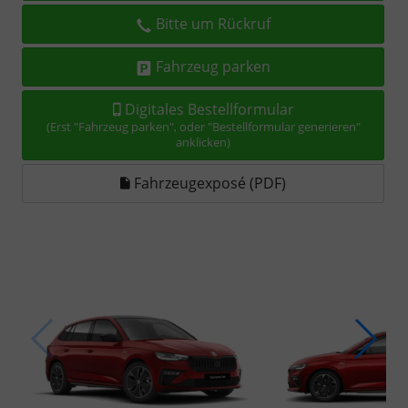
Bitte um Rückruf
Fahrzeug parken
Digitales Bestellformular
(Erst "Fahrzeug parken", oder "Bestellformular generieren"
anklicken)
Fahrzeugexposé (PDF)