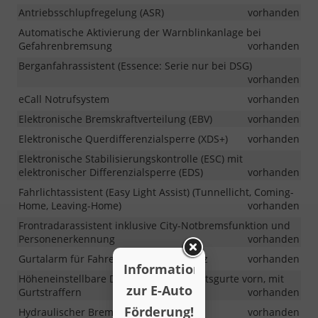
Antriebsschlupfregelung (ASR)
vorhanden
Automatische Aktivierung der Warnblinkanlage bei
Gefahrenbremsung
vorhanden
Berganfahrassistent (Essence: Serie nur bei DSG)
vorhanden
eCall Notrufsystem
vorhanden
Elektronische Bremskraftverteilung (EBV)
vorhanden
Elektronische Querdifferenzialsperre (XDS+)
vorhanden
Elektronische Stabilisierungskontrolle (ESC) mit
elektronischer Differenzialsperre (EDS)
vorhanden
Fahrlichtassistent (Easy Light Assist) (Tunnellicht, Coming-
Home, Leaving-Home)
vorhanden
Frontradarassistent inklusive City-Notbremsfunktion und
Personenerkennung
vorhanden
Gurtalarm für Fahrer- und Beifahrersitz
vorhanden
Information
Höheneinstellbare Dreipunkt-Sicherheitsgurte vorn, mit
zur E-Auto
Gurtstraffern
vorhanden
Förderung!
Hydraulischer Bremsassistent (HBA)
vorhanden