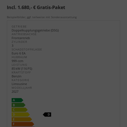
Incl. 1.680,- € Gratis-Paket
Beispielbilder, ggf. teilweise mit Sonderausstattung
GETRIEBE
Doppelkupplungsgetriebe (DSG)
ANTRIEBSACHSE
Frontantrieb
ZYLINDER
3
SCHADSTOFFKLASSE
Euro 6 EA
HUBRAUM
999 ccm
LEISTUNG
85 kW (116 PS)
KRAFTSTOFF
Benzin
KATEGORIE
Limousine
MODELLJAHR
2027