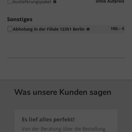
Entfolierung,
ohne Aufpreis
Auslieferungspaket
Fahrzeugreinigung
per
Hand,
Sonstiges
Kennzeichenhalter,
erhöhtes
100,– €
Abholung in der Filiale 12351 Berlin
Einstellung
Auslieferungsaufk
Bordcomputer
und
Radio
bzw.
Navigationssystem,
Was unsere Kunden sagen
Es lief alles perfekt!
Von der Beratung über die Bestellung