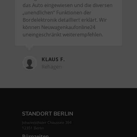
das Auto eingewiesen und die diversen
„unendlichen“ Funktionen der
Bordelektronik detailliert erklärt. Wir
können Neuwagenkaufonline24
uneingeschränkt weiterempfehlen.
KLAUS F.
Rehagen
STANDORT BERLIN
Johannisthaler Chaussee 394
12351 Berlin
Bürozeiten