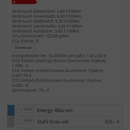
Verbrauch kombiniert:
5,40 l/100km
Verbrauch Innenstadt:
6,90 l/100km
Verbrauch Stadtrand:
5,20 l/100km
Verbrauch Landstraße:
4,60 l/100km
Verbrauch Autobahn:
5,60 l/100km
CO
-Emissionen:
122,00 g/km
2
CO
-Klasse:
D
2
Download
Energiekosten bei 15.000 km pro Jahr:
1.412,64 €
CO2 Kosten (niedrig)
:
(Kosten Durchschnitt 10 Jahre)
1.098,- €
CO2 Kosten (mittel)
:
(Kosten Durchschnitt 10 Jahre)
2.607,75 €
CO2 Kosten (hoch)
:
(Kosten Durchschnitt 10 Jahre)
4.026,- €
Jahressteuer:
75,- €
Energy- Blau uni
K4K4
Stahl Grau uni
420,– €
M3M3