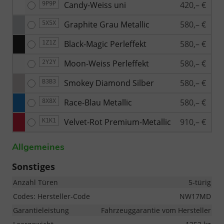
Candy-Weiss uni
420,– €
9P9P
Graphite Grau Metallic
580,– €
5X5X
Black-Magic Perleffekt
580,– €
1Z1Z
Moon-Weiss Perleffekt
580,– €
2Y2Y
Smokey Diamond Silber
580,– €
B3B3
Race-Blau Metallic
580,– €
8X8X
Velvet-Rot Premium-Metallic
910,– €
K1K1
Allgemeines
Sonstiges
Anzahl Türen
5-türig
Codes: Hersteller-Code
NW17MD
Garantieleistung
Fahrzeuggarantie vom Hersteller