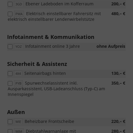
Ebener Ladeboden im Kofferraum
200,– €
3GD
Elektrisch einstellbarer Fahrersitz mit
480,– €
PWA
elektrisch einstellbarer Lendenwirbelstütze
Infotainment & Kommunikation
Infotainment online 3 Jahre
ohne Aufpreis
YOZ
Sicherheit & Assistenz
Seitenairbags hinten
130,– €
4X4
Spurwechselassistent inkl.
350,– €
PYB
Ausparkassistent, USB-Ladeanschluss (Typ-C) am
Innenspiegel
Außen
Beheizbare Frontscheibe
220,– €
WIE
Diebstahlwarnanlage mit
280,– €
WJM