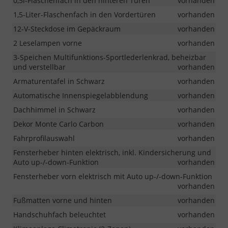
0,5l-Flaschenfach in den hinteren Türen
vorhanden
1,5-Liter-Flaschenfach in den Vordertüren
vorhanden
12-V-Steckdose im Gepäckraum
vorhanden
2 Leselampen vorne
vorhanden
3-Speichen Multifunktions-Sportlederlenkrad, beheizbar
und verstellbar
vorhanden
Armaturentafel in Schwarz
vorhanden
Automatische Innenspiegelabblendung
vorhanden
Dachhimmel in Schwarz
vorhanden
Dekor Monte Carlo Carbon
vorhanden
Fahrprofilauswahl
vorhanden
Fensterheber hinten elektrisch, inkl. Kindersicherung und
Auto up-/-down-Funktion
vorhanden
Fensterheber vorn elektrisch mit Auto up-/-down-Funktion
vorhanden
Fußmatten vorne und hinten
vorhanden
Handschuhfach beleuchtet
vorhanden