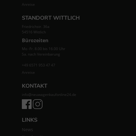
Anreise
STANDORT WITTLICH
Friedrichstr. 36a
54516 Wittlich
Bürozeiten
Mo -Fr. 8.00 bis 16.00 Uhr
Sa. nach Vereinbarung
+49 6571 953 47 47
Anreise
KONTAKT
info@neuwagenkaufonline24.de
LINKS
News