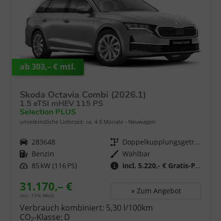
ab 303,– € mtl.
Skoda Octavia Combi (2026.1)
1.5 eTSI mHEV 115 PS
Selection PLUS
unverbindliche Lieferzeit: ca. 4-5 Monate
Neuwagen
Fahrzeugnr.
283648
Getriebe
Doppelkupplungsgetriebe (DSG)
Kraftstoff
Benzin
Wählbar
Leistung
85 kW (116 PS)
incl. 5.220,- € Gratis-Paket
31.170,– €
» Zum Angebot
incl. 19% MwSt.
Verbrauch kombiniert:
5,30 l/100km
CO
-Klasse:
D
2