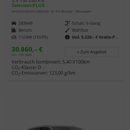
1.5 TSI 150 PS
Selection PLUS
unverbindliche Lieferzeit: ca. 4-5 Monate
Neuwagen
Fahrzeugnr.
283649
Getriebe
Schalt. 6-Gang
Kraftstoff
Benzin
Wählbar
Leistung
110 kW (150 PS)
incl. 5.220,- € Gratis-Paket
30.860,– €
» Zum Angebot
incl. 19% MwSt.
Verbrauch kombiniert:
5,40 l/100km
CO
-Klasse:
D
2
CO
-Emissionen:
123,00 g/km
2