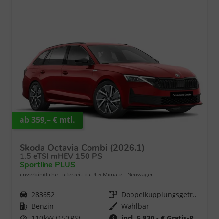
ab 359,– € mtl.
Skoda Octavia Combi (2026.1)
1.5 eTSI mHEV 150 PS
Sportline PLUS
unverbindliche Lieferzeit: ca. 4-5 Monate
Neuwagen
Fahrzeugnr.
283652
Getriebe
Doppelkupplungsgetriebe (DSG)
Kraftstoff
Benzin
Wählbar
Leistung
110 kW (150 PS)
incl. 5.830,- € Gratis-Paket