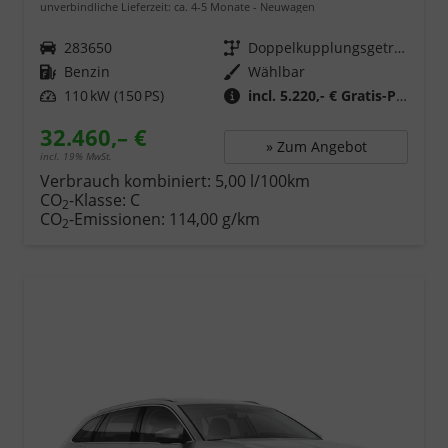
unverbindliche Lieferzeit: ca. 4-5 Monate
Neuwagen
Fahrzeugnr.
283650
Getriebe
Doppelkupplungsgetriebe (DSG)
Kraftstoff
Benzin
Wählbar
Leistung
110 kW (150 PS)
incl. 5.220,- € Gratis-Paket
32.460,– €
» Zum Angebot
incl. 19% MwSt.
Verbrauch kombiniert:
5,00 l/100km
CO
-Klasse:
C
2
CO
-Emissionen:
114,00 g/km
2