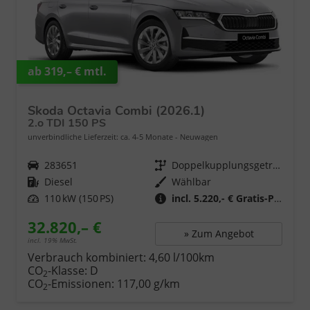
ab 319,– € mtl.
Skoda Octavia Combi (2026.1)
2.o TDI 150 PS
unverbindliche Lieferzeit: ca. 4-5 Monate
Neuwagen
Fahrzeugnr.
283651
Getriebe
Doppelkupplungsgetriebe (DSG)
Kraftstoff
Diesel
Wählbar
Leistung
110 kW (150 PS)
incl. 5.220,- € Gratis-Paket
32.820,– €
» Zum Angebot
incl. 19% MwSt.
Verbrauch kombiniert:
4,60 l/100km
CO
-Klasse:
D
2
CO
-Emissionen:
117,00 g/km
2