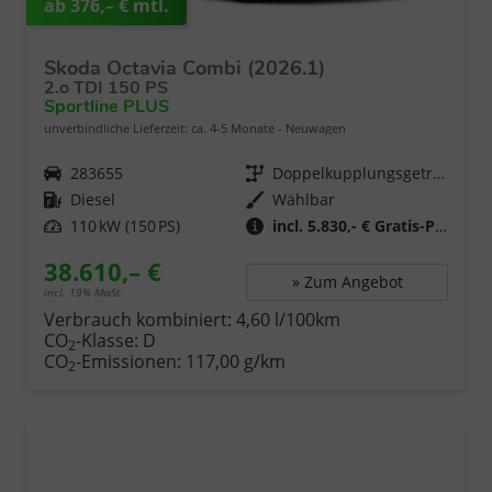
ab 376,– € mtl.
Skoda Octavia Combi (2026.1)
2.o TDI 150 PS
Sportline PLUS
unverbindliche Lieferzeit: ca. 4-5 Monate
Neuwagen
Fahrzeugnr.
283655
Getriebe
Doppelkupplungsgetriebe (DSG)
Kraftstoff
Diesel
Wählbar
Leistung
110 kW (150 PS)
incl. 5.830,- € Gratis-Paket
38.610,– €
» Zum Angebot
incl. 19% MwSt.
Verbrauch kombiniert:
4,60 l/100km
CO
-Klasse:
D
2
CO
-Emissionen:
117,00 g/km
2