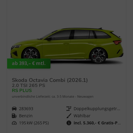
ab 393,– € mtl.
Skoda Octavia Combi (2026.1)
2.0 TSI 265 PS
RS PLUS
unverbindliche Lieferzeit: ca. 3-5 Monate
Neuwagen
Fahrzeugnr.
283693
Getriebe
Doppelkupplungsgetriebe (DSG)
Kraftstoff
Benzin
Wählbar
Leistung
195 kW (265 PS)
incl. 5.360,- € Gratis-Paket