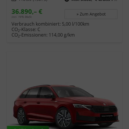
36.890,– €
» Zum Angebot
incl. 19% MwSt.
Verbrauch kombiniert:
5,00 l/100km
CO
-Klasse:
C
2
CO
-Emissionen:
114,00 g/km
2