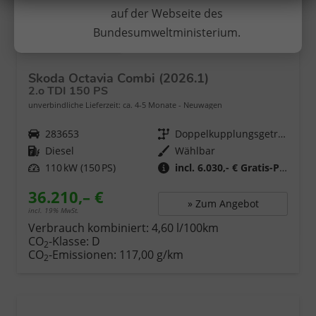
auf der Webseite des
Bundesumweltministerium.
ab 352,– € mtl.
Skoda Octavia Combi (2026.1)
2.o TDI 150 PS
unverbindliche Lieferzeit: ca. 4-5 Monate
Neuwagen
Fahrzeugnr.
283653
Getriebe
Doppelkupplungsgetriebe (DSG)
Kraftstoff
Diesel
Wählbar
Leistung
110 kW (150 PS)
incl. 6.030,- € Gratis-Paket
36.210,– €
» Zum Angebot
incl. 19% MwSt.
Verbrauch kombiniert:
4,60 l/100km
CO
-Klasse:
D
2
CO
-Emissionen:
117,00 g/km
2