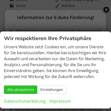
Kraftstoff
Diesel
Wählbar
Leistung
110 kW (150 PS)
incl. 5.220,- € Gratis-Paket
Information zur E-Auto Förderung!
34.170,– €
» Zum Angebot
incl. 19% MwSt.
Alle von Neuwagenkaufonline24 angebotenen
Verbrauch kombiniert:
4,60 l/100km
Wir respektieren Ihre Privatsphäre
CO
-Klasse:
D
Elektrofahrzeuge erhalten KEINE vorherige
2
CO
-Emissionen:
117,00 g/km
2
Zulassung.
Unsere Website setzt Cookies ein, um unsere Dienste
für Sie bereitzustellen. Hierbei berücksichtigen wir Ihre
Die Erstzulassung findet somit in Deutschland
Auswahl und verarbeiten nur die Daten für Marketing,
statt.
Analytics und Personalisierung, für die Sie uns Ihr
Einverständnis geben. Sie können Ihre Einwilligung
Nach den bisher vorliegenden Informationen
jederzeit mit Wirkung für die Zukunft widerrufen.
sind EU-Neuwagen ohne Zulassung somit auch
förderfähig, sofern die sonstigen Kriterien
Alle akzeptieren
Einstellungen
(Einkommensgrenzen etc.) erfüllt werden.
Datenschutzerklärung
Impressum
Detailierte Informationen entnehmen Sie bitte