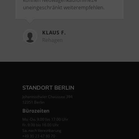
uneingeschränkt weiterempfehlen.
KLAUS F.
Rehagen
STANDORT BERLIN
Johannisthaler Chaussee 394
12351 Berlin
Bürozeiten
Mo -Do. 9.00 bis 17.00 Uhr
Fr. 9.00 bis 16.00 Uhr
Sa. nach Vereinbarung
+49 30 23 47 80 70