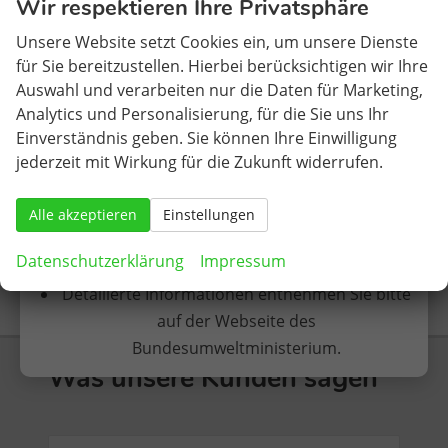
Wir respektieren Ihre Privatsphäre
Elektrofahrzeuge erhalten KEINE vorherige
Peaq
Scala (2027)
Zulassung.
Unsere Website setzt Cookies ein, um unsere Dienste
Superb Combi (2026.1)
für Sie bereitzustellen. Hierbei berücksichtigen wir Ihre
Die Erstzulassung findet somit in Deutschland
Toyota
Auswahl und verarbeiten nur die Daten für Marketing,
statt.
Analytics und Personalisierung, für die Sie uns Ihr
VW
Einverständnis geben. Sie können Ihre Einwilligung
VW Nutzfahrzeuge
jederzeit mit Wirkung für die Zukunft widerrufen.
Nach den bisher vorliegenden Informationen
sind EU-Neuwagen ohne Zulassung somit auch
Geparkte Fahrzeuge (
0
)
Alle akzeptieren
förderfähig, sofern die sonstigen Kriterien
Einstellungen
(Einkommensgrenzen etc.) erfüllt werden.
Anmelden
Datenschutzerklärung
Impressum
Detailierte Informationen entnehmen Sie bitte
auf der Webseite des
Bundesumweltministerium.
Was unsere Kunden sagen