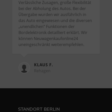
Verlässliche Zusagen, große Flexibilität
bei der Abholung des Autos. Bei der
Übergabe wurden wir ausführlich in
das Auto eingewiesen und die diversen
„unendlichen“ Funktionen der
Bordelektronik detailliert erklärt. Wir
können Neuwagenkaufonline24
uneingeschränkt weiterempfehlen.
KLAUS F.
Rehagen
STANDORT BERLIN