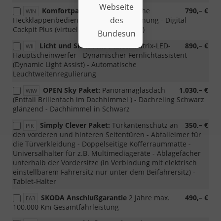
Webseite
Komfortpaket PLUS:
Elektrische
790,– €
WIN
des
Heckklappenbedienung mit Komfortöffnung - Digital
Cockpit Plus (virtuelles Cockpit 10,2 Zoll)
Bundesumweltministerium.
Licht und Sicht Plus Paket:
Matrix-LED-
890,– €
WII
Hauptscheinwerfer - Dynamischer Fernlichtassistent
(Dynamic Light Assist) - Automatische
Leuchtweitenregulierung
OPEN Sky Paket:
Panoramaglasdach
1.030,– €
WIW
(Entfall Brillenfach im Dachhimmel ) - Dachreling Schwarz
glänzend - Dachhimmel in Schwarz
Simply Clever Paket:
Türkantenschutz an
350,– €
PIK
den vorderen und hinteren Seitentüren - Abfalleimer für
die Türverkleidung - Doppelseitige Kofferraummatte -
Universalhalter für z.B. Multimediageräte - Ablagefächer
unterhalb der Vordersitze (in Verbindung mit elektrisch
einstellbarem Fahrersitz nur unter dem Beifahrersitz) -
Tablet-Halter
SKODA Anschlußgarantie
2 Jahre max.
490,– €
EA3
100.000 Km Gesamtfahrleistung