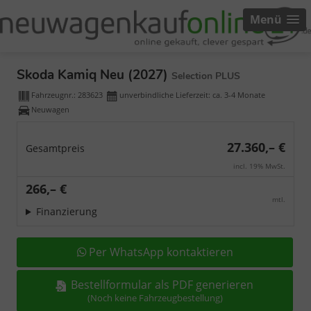
Menü
Skoda Kamiq Neu (2027)
Selection PLUS
Fahrzeugnr.:
283623
unverbindliche Lieferzeit: ca. 3-4 Monate
Neuwagen
27.360,– €
Gesamtpreis
incl. 19% MwSt.
266,– €
mtl.
Finanzierung
Per WhatsApp kontaktieren
Bestellformular als PDF generieren
(Noch keine Fahrzeugbestellung)