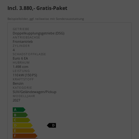
Incl. 3.880,- Gratis-Paket
Beispielbilder, ggf. teilweise mit Sonderausstattung
GETRIEBE
Doppelkupplungsgetriebe (DSG)
ANTRIEBSACHSE
Frontantrieb
ZYLINDER
4
SCHADSTOFFKLASSE
Euro 6 EA
HUBRAUM
1.498 ccm
LEISTUNG
110 kW (150 PS)
KRAFTSTOFF
Benzin
KATEGORIE
SUV/Geländewagen/Pickup
MODELLJAHR
2027