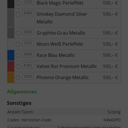
Black Magic Perleffekt
590,– €
1Z1Z
Smokey Diamond Silver
590,– €
B3B3
Metallic
Graphite-Grau Metallic
590,– €
5X5X
Moon Weiß Perleffekt
590,– €
2Y2Y
Race Blau Metallic
590,– €
8X8X
Velvet Rot Premium Metallic
930,– €
K1K1
Phoenix Orange Metallic
930,– €
2X2X
Allgemeines
Sonstiges
Anzahl Türen
5-türig
Codes: Hersteller-Code
NW4DPD
Garantieleistung
Fahrzeuggarantie vom Hersteller