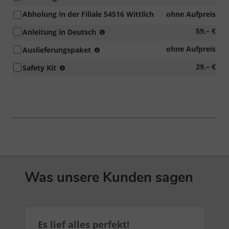
Auslieferungsaufk
Abholung in der Filiale 54516 Wittlich
ohne Aufpreis
Original
59,– €
Anleitung in Deutsch
immer
Entfolierung,
ohne Aufpreis
Auslieferungspaket
in
Fahrzeugreinigung
Landessprache
enthält
29,– €
Safety Kit
per
da
Verbandstasche,
Hand,
in
Warndreieck
Kennzeichenhalter,
der
und
Einstellung
Anleitung
Warnweste
Bordcomputer
der
in
und
Garantiestempel
einer
Radio
eingetragen
praktischen
bzw.
wird.
Kombitasche
Navigationssystem,
mit
Klett
Was unsere Kunden sagen
Befestigungssystem
Es lief alles perfekt!