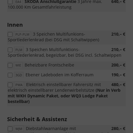
SKODA Anschlußgarantie
3 Jahre max.
640,– €
EA4
100.000 Km Gesamtfahrleistung
Innen
3 Speichen Multifunkions-
210,– €
PLP-PLM
Sportlederlenkrad (bei DSG mit Schaltwippen)
3 Speichen Multifunktions-
210,– €
PLM
Sportlederlenkrad, begeizbar, bei DSG incl. Schaltwippen
Beheizbare Frontscheibe
200,– €
WIE
Ebener Ladeboden im Kofferraum
190,– €
3GD
Elektrisch einstellbarer Fahrersitz mit
480,– €
PWA
elektrisch einstellbarer Lendenwirbelstütze
(Nur in Verb
mit WKH Dynamic Paket, oder WQ3 Lodge Paket
bestellbar)
Sicherheit & Assistenz
Diebstahlwarnanlage mit
280,– €
WJM