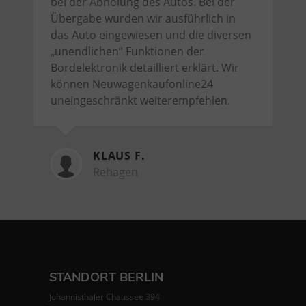
bei der Abholung des Autos. Bei der
Übergabe wurden wir ausführlich in
das Auto eingewiesen und die diversen
„unendlichen“ Funktionen der
Bordelektronik detailliert erklärt. Wir
können Neuwagenkaufonline24
uneingeschränkt weiterempfehlen.
KLAUS F.
Rehagen
STANDORT BERLIN
Johannisthaler Chaussee 394