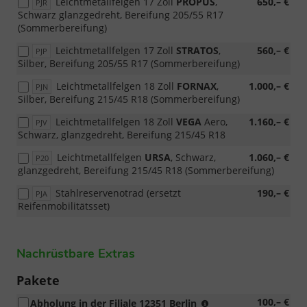
Leichtmetallfelgen 17 Zoll
PROPUS
,
650,– €
PJR
Schwarz glanzgedreht, Bereifung 205/55 R17
(Sommerbereifung)
Leichtmetallfelgen 17 Zoll
STRATOS
,
560,– €
PJP
Silber, Bereifung 205/55 R17 (Sommerbereifung)
Leichtmetallfelgen 18 Zoll
FORNAX
,
1.000,– €
PJN
Silber, Bereifung 215/45 R18 (Sommerbereifung)
Leichtmetallfelgen 18 Zoll
VEGA
Aero,
1.160,– €
PJV
Schwarz, glanzgedreht, Bereifung 215/45 R18
Leichtmetallfelgen
URSA
, Schwarz,
1.060,– €
P20
glanzgedreht, Bereifung 215/45 R18 (Sommerbereifung)
Stahlreservenotrad (ersetzt
190,– €
PJA
Reifenmobilitätsset)
Nachrüstbare Extras
Pakete
erhöhtes
100,– €
Abholung in der Filiale 12351 Berlin