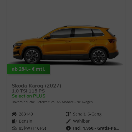
ab 284,– € mtl.
Skoda Karoq (2027)
1.0 TSI 115 PS
Selection PLUS
unverbindliche Lieferzeit: ca. 3-5 Monate
Neuwagen
Fahrzeugnr.
283149
Getriebe
Schalt. 6-Gang
Kraftstoff
Benzin
Wählbar
Leistung
85 kW (116 PS)
Incl. 1.950,- Gratis-Paket