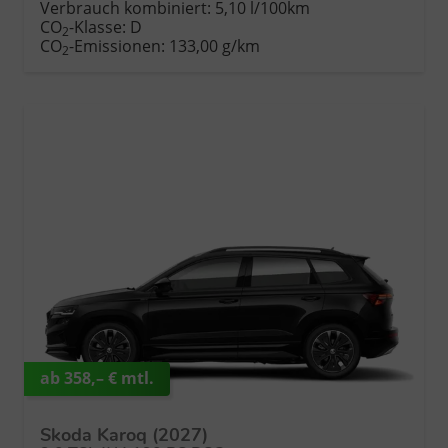
Verbrauch kombiniert:
5,10 l/100km
CO
-Klasse:
D
2
CO
-Emissionen:
133,00 g/km
2
ab 358,– € mtl.
Skoda Karoq (2027)