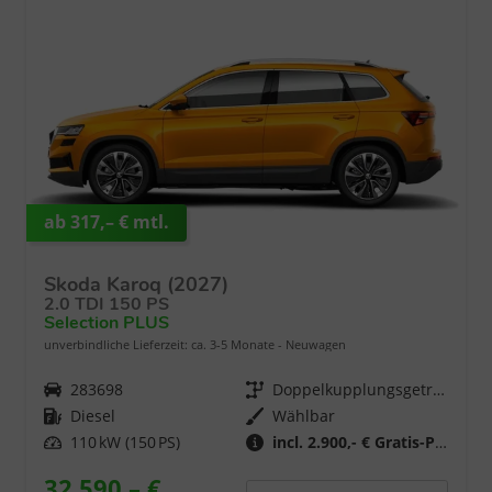
ab 317,– € mtl.
Skoda Karoq (2027)
2.0 TDI 150 PS
Selection PLUS
unverbindliche Lieferzeit: ca. 3-5 Monate
Neuwagen
Fahrzeugnr.
283698
Getriebe
Doppelkupplungsgetriebe (DSG)
Kraftstoff
Diesel
Wählbar
Leistung
110 kW (150 PS)
incl. 2.900,- € Gratis-Paket
32.590,– €