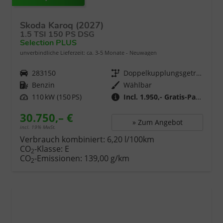
Skoda Karoq (2027)
1.5 TSI 150 PS DSG
Selection PLUS
unverbindliche Lieferzeit: ca. 3-5 Monate
Neuwagen
Fahrzeugnr.
283150
Getriebe
Doppelkupplungsgetriebe (DSG)
Kraftstoff
Benzin
Wählbar
Leistung
110 kW (150 PS)
Incl. 1.950,- Gratis-Paket
30.750,– €
» Zum Angebot
incl. 19% MwSt.
Verbrauch kombiniert:
6,20 l/100km
CO
-Klasse:
E
2
CO
-Emissionen:
139,00 g/km
2