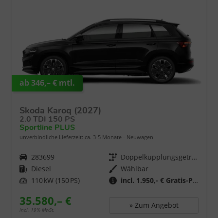
ab 346,– € mtl.
Skoda Karoq (2027)
2.0 TDI 150 PS
Sportline PLUS
unverbindliche Lieferzeit: ca. 3-5 Monate
Neuwagen
Fahrzeugnr.
283699
Getriebe
Doppelkupplungsgetriebe (DSG)
Kraftstoff
Diesel
Wählbar
Leistung
110 kW (150 PS)
incl. 1.950,- € Gratis-Paket
35.580,– €
» Zum Angebot
incl. 19% MwSt.