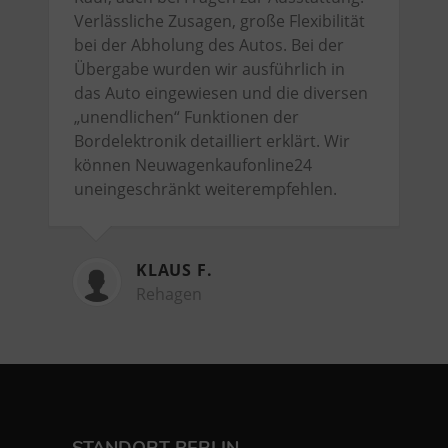
Verlässliche Zusagen, große Flexibilität
bei der Abholung des Autos. Bei der
Übergabe wurden wir ausführlich in
das Auto eingewiesen und die diversen
„unendlichen“ Funktionen der
Bordelektronik detailliert erklärt. Wir
können Neuwagenkaufonline24
uneingeschränkt weiterempfehlen.
KLAUS F.
Rehagen
STANDORT BERLIN