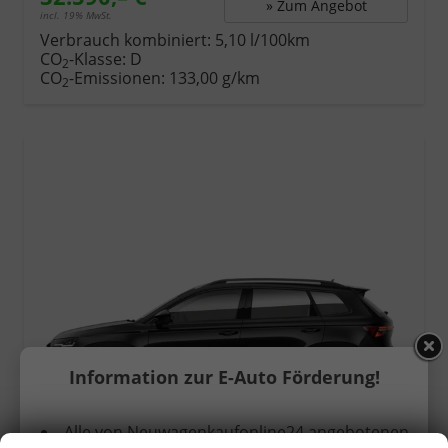
» Zum Angebot
incl. 19% MwSt.
Verbrauch kombiniert:
5,10 l/100km
CO
-Klasse:
D
2
CO
-Emissionen:
133,00 g/km
2
Information zur E-Auto Förderung!
ab 330,– € mtl.
Alle von Neuwagenkaufonline24 angebotenen