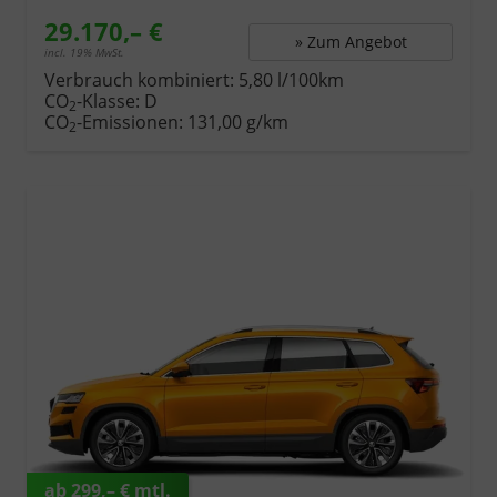
29.170,– €
» Zum Angebot
incl. 19% MwSt.
Verbrauch kombiniert:
5,80 l/100km
CO
-Klasse:
D
2
CO
-Emissionen:
131,00 g/km
2
ab 299,– € mtl.