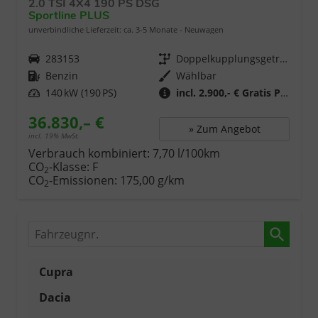
2.0 TSI 4X4 190 PS DSG
Sportline PLUS
unverbindliche Lieferzeit: ca. 3-5 Monate
Neuwagen
Fahrzeugnr.
283153
Getriebe
Doppelkupplungsgetriebe (DSG)
Kraftstoff
Benzin
Wählbar
Leistung
140 kW (190 PS)
incl. 2.900,- € Gratis Paket
36.830,– €
» Zum Angebot
incl. 19% MwSt.
Verbrauch kombiniert:
7,70 l/100km
CO
-Klasse:
F
2
CO
-Emissionen:
175,00 g/km
2
Fahrzeugnr.
Cupra
Dacia